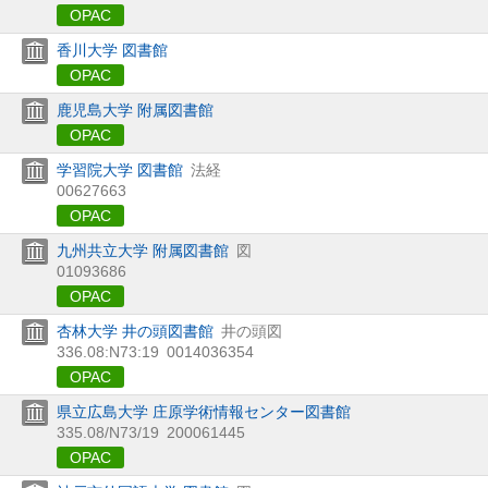
OPAC
香川大学 図書館
OPAC
鹿児島大学 附属図書館
OPAC
学習院大学 図書館
法経
00627663
OPAC
九州共立大学 附属図書館
図
01093686
OPAC
杏林大学 井の頭図書館
井の頭図
336.08:N73:19
0014036354
OPAC
県立広島大学 庄原学術情報センター図書館
335.08/N73/19
200061445
OPAC