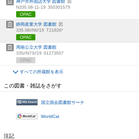
神戸市外国語大学 図書館
図
N335.08-11-19
350301579
OPAC
静岡産業大学 図書館
図
335.08//NI//19
T21826*
OPAC
周南公立大学 図書館
335//N73//19
01273507
OPAC
すべての所蔵館を表示
この図書・雑誌をさがす
国立国会図書館サーチ
WorldCat
注記