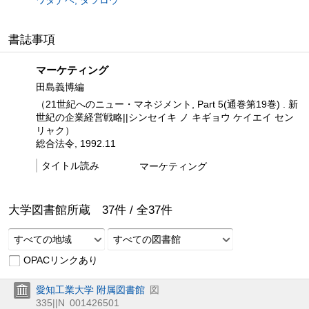
ワタナベ, タツロウ
書誌事項
マーケティング
田島義博編
（21世紀へのニュー・マネジメント, Part 5(通巻第19巻) . 新
世紀の企業経営戦略||シンセイキ ノ キギョウ ケイエイ セン
リャク）
総合法令, 1992.11
タイトル読み
マーケティング
大学図書館所蔵
37
件 /
全
37
件
すべての地域
すべての図書館
OPACリンクあり
愛知工業大学 附属図書館
図
335||N
001426501