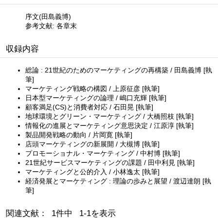
序文(田島義博)
参考文献: 各章末
収録内容
総論 : 21世紀のためのマーケティングの再構築 / 田島義博 [執
筆]
マーケティング戦略の構図 / 上原征彦 [執筆]
日本型マーケティングの論理 / 嶋口充輝 [執筆]
顧客満足(CS)と消費者対応 / 石田晃 [執筆]
地球環境とグリーン・マーケティング / 大橋照枝 [執筆]
情報化の進展とマーケティング意思決定 / 江原淳 [執筆]
製品開発戦略の動向 / 片岡寛 [執筆]
店頭マーケティングの新展開 / 大槻博 [執筆]
プロモーショナル・マーケティング / 中村博 [執筆]
21世紀サービスマーケティングの課題 / 田中利見 [執筆]
マーケティングと公的介入 / 小林逸太 [執筆]
経済発展とマーケティング : 理論の歩みと展望 / 渡辺達朗 [執
筆]
関連文献： 1件中 1-1を表示