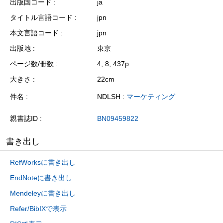
出版国コード
ja
タイトル言語コード
jpn
本文言語コード
jpn
出版地
東京
ページ数/冊数
4, 8, 437p
大きさ
22cm
件名
NDLSH :
マーケティング
親書誌ID
BN09459822
書き出し
RefWorksに書き出し
EndNoteに書き出し
Mendeleyに書き出し
Refer/BibIXで表示