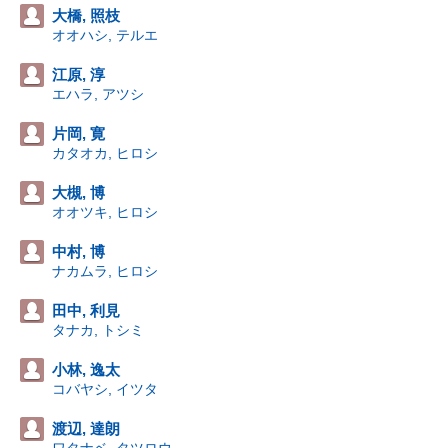
大橋, 照枝
オオハシ, テルエ
江原, 淳
エハラ, アツシ
片岡, 寛
カタオカ, ヒロシ
大槻, 博
オオツキ, ヒロシ
中村, 博
ナカムラ, ヒロシ
田中, 利見
タナカ, トシミ
小林, 逸太
コバヤシ, イツタ
渡辺, 達朗