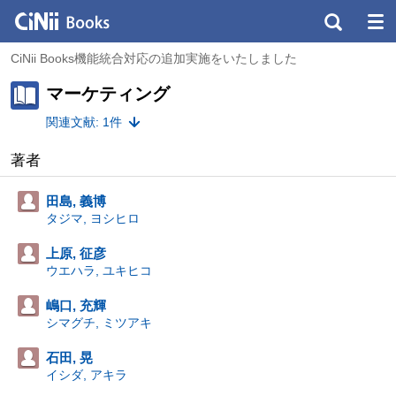
CiNii Books機能統合対応の追加実施をいたしました
マーケティング
関連文献: 1件
著者
田島, 義博
タジマ, ヨシヒロ
上原, 征彦
ウエハラ, ユキヒコ
嶋口, 充輝
シマグチ, ミツアキ
石田, 晃
イシダ, アキラ