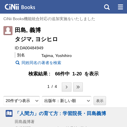
CiNii Books機能統合対応の追加実施をいたしました
田島, 義博
タジマ, ヨシヒロ
ID:DA00484949
別名
Tajima, Yoshihiro
同姓同名の著者を検索
検索結果
66件中 1-20 を表示
1 / 4
20件ずつ表示
出版年：新しい順
「人間力」の育て方 : 学習院長・田島義博
田島義博著