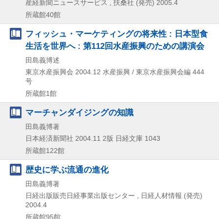
産経新聞ニュースサービス , 扶桑社 (発売)
2005.4
所蔵館40館
フィッシュ・マーケティングの将来性 : 日本型食
生活を世界へ : 第112回水産振興のための講演会
田島義博述
東京水産振興会
2004.12
水産振興 / 東京水産振興会編 444
号
所蔵館1館
マーチャンダイジングの知識
田島義博著
日本経済新聞社
2004.11
2版
日経文庫 1043
所蔵館122館
歴史に学ぶ流通の進化
田島義博著
日経出版販売日経事業出版センター , 日経人材情報 (発売)
2004.4
所蔵館95館