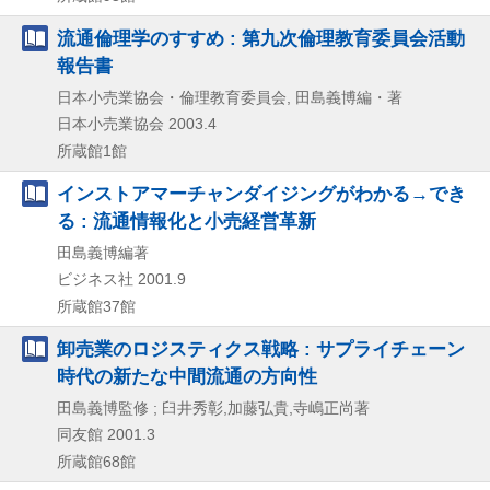
流通倫理学のすすめ : 第九次倫理教育委員会活動
報告書
日本小売業協会・倫理教育委員会, 田島義博編・著
日本小売業協会
2003.4
所蔵館1館
インストアマーチャンダイジングがわかる→でき
る : 流通情報化と小売経営革新
田島義博編著
ビジネス社
2001.9
所蔵館37館
卸売業のロジスティクス戦略 : サプライチェーン
時代の新たな中間流通の方向性
田島義博監修 ; 臼井秀彰,加藤弘貴,寺嶋正尚著
同友館
2001.3
所蔵館68館