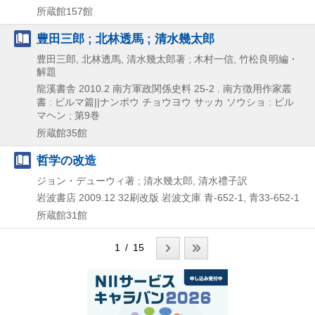
所蔵館157館
豊田三郎 ; 北林透馬 ; 清水幾太郎
豊田三郎, 北林透馬, 清水幾太郎著 ; 木村一信, 竹松良明編・
解題
龍溪書舎
2010.2
南方軍政関係史料 25-2 . 南方徴用作家叢
書 : ビルマ篇||ナンポウ チョウヨウ サッカ ソウショ : ビル
マヘン ; 第9巻
所蔵館35館
哲学の改造
ジョン・デューウィ著 ; 清水幾太郎, 清水禮子訳
岩波書店
2009.12
32刷改版
岩波文庫 青-652-1,
青33-652-1
所蔵館31館
1 / 15