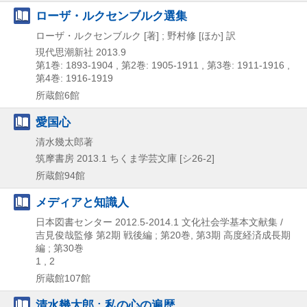
ローザ・ルクセンブルク選集
ローザ・ルクセンブルク [著] ; 野村修 [ほか] 訳
現代思潮新社
2013.9
第1巻: 1893-1904 , 第2巻: 1905-1911 , 第3巻: 1911-1916 ,
第4巻: 1916-1919
所蔵館6館
愛国心
清水幾太郎著
筑摩書房
2013.1
ちくま学芸文庫 [シ26-2]
所蔵館94館
メディアと知識人
日本図書センター
2012.5-2014.1
文化社会学基本文献集 /
吉見俊哉監修 第2期 戦後編 ; 第20巻,
第3期 高度経済成長期
編 ; 第30巻
1 , 2
所蔵館107館
清水幾太郎 : 私の心の遍歴