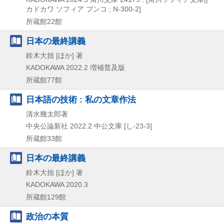
カドカワ ソフィア ブンコ ; N-300-2]
所蔵館22館
日本の最終講義
鈴木大拙 [ほか] 著
KADOKAWA
2022.2
増補普及版
所蔵館77館
日本語の技術 : 私の文章作法
清水幾太郎著
中央公論新社
2022.2
中公文庫 [し-23-3]
所蔵館33館
日本の最終講義
鈴木大拙 [ほか] 著
KADOKAWA
2020.3
所蔵館129館
政治の本質