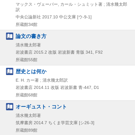
マックス・ヴェーバー, カール・シュミット著 ; 清水幾太郎
訳
中央公論新社
2017.10
中公文庫 [ウ-9-1]
所蔵館34館
論文の書き方
清水幾太郎著
岩波書店
2015.2
改版
岩波新書 青版 341,
F92
所蔵館55館
歴史とは何か
E. H. カー著 ; 清水幾太郎訳
岩波書店
2014.11
改版
岩波新書 青-447,
D1
所蔵館68館
オーギュスト・コント
清水幾太郎著
筑摩書房
2014.7
ちくま学芸文庫 [シ26-3]
所蔵館89館