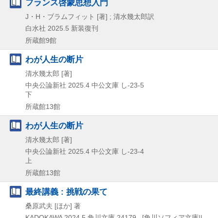
フランス啓蒙思想入門
J・H・ブラムフィット [著] ; 清水幾太郎訳
白水社
2025.5
新装復刊
所蔵館9館
わが人生の断片
清水幾太郎 [著]
中央公論新社
2025.4
中公文庫 し-23-5
下
所蔵館13館
わが人生の断片
清水幾太郎 [著]
中央公論新社
2025.4
中公文庫 し-23-4
上
所蔵館13館
最終講義 : 挑戦の果て
桑原武夫 [ほか] 著
KADOKAWA
2024.5
角川文庫 24179 . [角川ソフィア文庫||