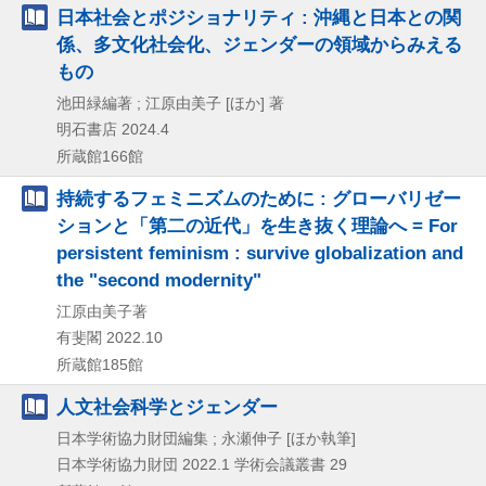
日本社会とポジショナリティ : 沖縄と日本との関
係、多文化社会化、ジェンダーの領域からみえる
もの
池田緑編著 ; 江原由美子 [ほか] 著
明石書店
2024.4
所蔵館166館
持続するフェミニズムのために : グローバリゼー
ションと「第二の近代」を生き抜く理論へ = For
persistent feminism : survive globalization and
the "second modernity"
江原由美子著
有斐閣
2022.10
所蔵館185館
人文社会科学とジェンダー
日本学術協力財団編集 ; 永瀬伸子 [ほか執筆]
日本学術協力財団
2022.1
学術会議叢書 29