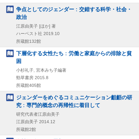
争点としてのジェンダー : 交錯する科学・社会・
政治
江原由美子 [ほか] 著
ハーベスト社
2019.10
所蔵館132館
下層化する女性たち : 労働と家庭からの排除と貧
困
小杉礼子, 宮本みち子編著
勁草書房
2015.8
所蔵館405館
ジェンダーをめぐるコミュニケーション齟齬の研
究 : 専門的概念の再帰性に着目して
研究代表者江原由美子
江原由美子
2014.12
所蔵館2館