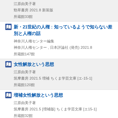
江原由美子著
勁草書房
2021.8
新装版
所蔵館33館
新・21世紀の人権 : 知っているようで知らない差
別と人権の話
神奈川人権センター編集
神奈川人権センター , 日本評論社 (発売)
2021.8
所蔵館147館
女性解放という思想
江原由美子著
筑摩書房
2021.5
増補
ちくま学芸文庫 [エ-15-1]
所蔵館120館
増補女性解放という思想
江原由美子著
筑摩書房
2021.5
[増補版]
ちくま学芸文庫 [エ15-1]
所蔵館32館