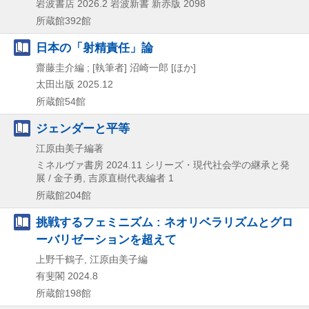
岩波書店
2026.2
岩波新書 新赤版 2098
所蔵館392館
日本の「射精責任」論
齋藤圭介編 ; [執筆者] 沼崎一郎 [ほか]
太田出版
2025.12
所蔵館54館
ジェンダーと平等
江原由美子編著
ミネルヴァ書房
2024.11
シリーズ・現代社会学の継承と発
展 / 金子勇,
吉原直樹代表編者 1
所蔵館204館
挑戦するフェミニズム : ネオリベラリズムとグロ
ーバリゼーションを超えて
上野千鶴子, 江原由美子編
有斐閣
2024.8
所蔵館198館