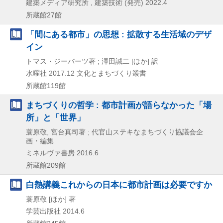
建築メディア研究所 , 建築技術 (発売)
2022.4
所蔵館27館
「間にある都市」の思想 : 拡散する生活域のデザ
イン
トマス・ジーバーツ著 ; 澤田誠二 [ほか] 訳
水曜社
2017.12
文化とまちづくり叢書
所蔵館119館
まちづくりの哲学 : 都市計画が語らなかった「場
所」と「世界」
蓑原敬, 宮台真司著 ; 代官山ステキなまちづくり協議会企
画・編集
ミネルヴァ書房
2016.6
所蔵館209館
白熱講義これからの日本に都市計画は必要ですか
蓑原敬 [ほか] 著
学芸出版社
2014.6