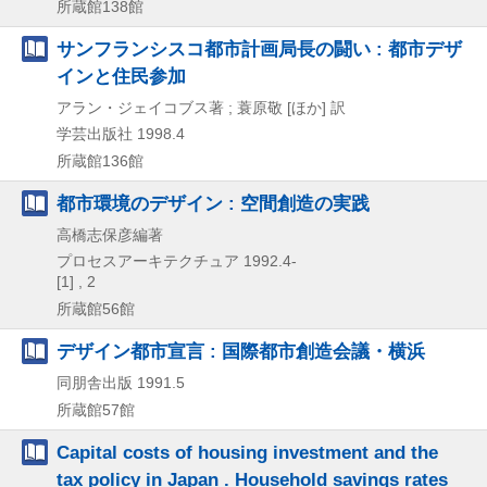
所蔵館138館
サンフランシスコ都市計画局長の闘い : 都市デザ
インと住民参加
アラン・ジェイコブス著 ; 蓑原敬 [ほか] 訳
学芸出版社
1998.4
所蔵館136館
都市環境のデザイン : 空間創造の実践
高橋志保彦編著
プロセスアーキテクチュア
1992.4-
[1] , 2
所蔵館56館
デザイン都市宣言 : 国際都市創造会議・横浜
同朋舎出版
1991.5
所蔵館57館
Capital costs of housing investment and the
tax policy in Japan . Household savings rates