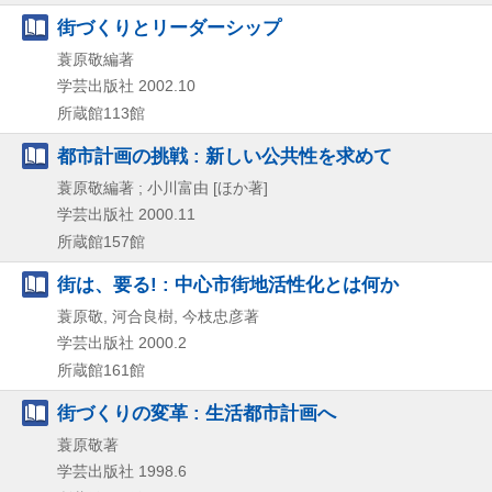
街づくりとリーダーシップ
蓑原敬編著
学芸出版社
2002.10
所蔵館113館
都市計画の挑戦 : 新しい公共性を求めて
蓑原敬編著 ; 小川富由 [ほか著]
学芸出版社
2000.11
所蔵館157館
街は、要る! : 中心市街地活性化とは何か
蓑原敬, 河合良樹, 今枝忠彦著
学芸出版社
2000.2
所蔵館161館
街づくりの変革 : 生活都市計画へ
蓑原敬著
学芸出版社
1998.6