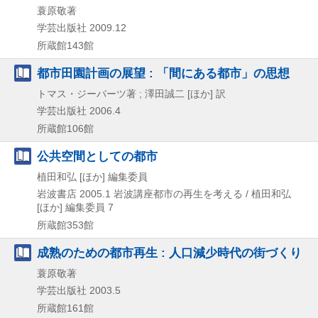
蓑原敬著
学芸出版社
2009.12
所蔵館143館
都市田園計画の展望 : 「間にある都市」の思想
トマス・ジーバーツ著 ; 澤田誠二 [ほか] 訳
学芸出版社
2006.4
所蔵館106館
公共空間としての都市
植田和弘 [ほか] 編集委員
岩波書店
2005.1
岩波講座都市の再生を考える / 植田和弘
[ほか] 編集委員 7
所蔵館353館
成熟のための都市再生 : 人口減少時代の街づくり
蓑原敬著
学芸出版社
2003.5
所蔵館161館