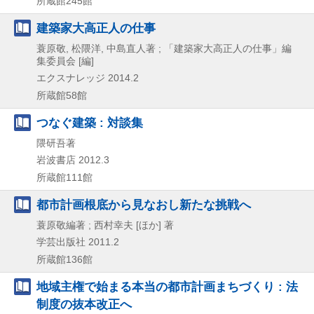
所蔵館245館
建築家大高正人の仕事
蓑原敬, 松隈洋, 中島直人著 ; 「建築家大高正人の仕事」編
集委員会 [編]
エクスナレッジ
2014.2
所蔵館58館
つなぐ建築 : 対談集
隈研吾著
岩波書店
2012.3
所蔵館111館
都市計画根底から見なおし新たな挑戦へ
蓑原敬編著 ; 西村幸夫 [ほか] 著
学芸出版社
2011.2
所蔵館136館
地域主権で始まる本当の都市計画まちづくり : 法
制度の抜本改正へ