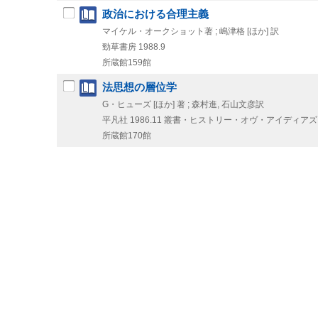
政治における合理主義
マイケル・オークショット著 ; 嶋津格 [ほか] 訳
勁草書房
1988.9
所蔵館159館
法思想の層位学
G・ヒューズ [ほか] 著 ; 森村進, 石山文彦訳
平凡社
1986.11
叢書・ヒストリー・オヴ・アイディアズ 
所蔵館170館