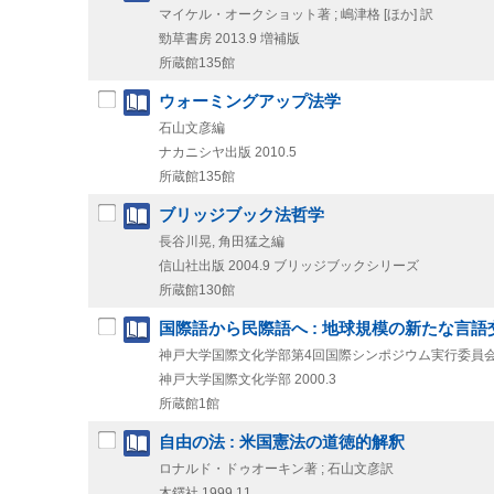
マイケル・オークショット著 ; 嶋津格 [ほか] 訳
勁草書房
2013.9
増補版
所蔵館135館
ウォーミングアップ法学
石山文彦編
ナカニシヤ出版
2010.5
所蔵館135館
ブリッジブック法哲学
長谷川晃, 角田猛之編
信山社出版
2004.9
ブリッジブックシリーズ
所蔵館130館
国際語から民際語へ : 地球規模の新たな言語
神戸大学国際文化学部第4回国際シンポジウム実行委員
神戸大学国際文化学部
2000.3
所蔵館1館
自由の法 : 米国憲法の道徳的解釈
ロナルド・ドゥオーキン著 ; 石山文彦訳
木鐸社
1999.11