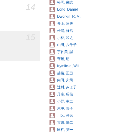
松岡, 栄志
14
Long, Daniel
Dworkin, R. M.
井上, 達夫
松浦, 好治
15
小林, 和之
山田, 八千子
宇佐美, 誠
守屋, 明
Kymlicka, Will
越路, 正巳
内田, 久司
辻村, みよ子
丹宗, 昭信
小野, 幸二
尾中, 普子
川又, 伸彦
古川, 陽二
臼杵, 英一