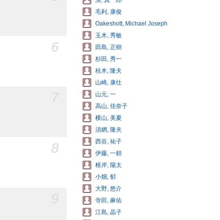
濱, 真一郎
毛利, 康俊
Oakeshott, Michael Joseph
玉木, 秀敏
6
田島, 正樹
杉田, 秀一
桂木, 隆夫
山崎, 康仕
7
山元, 一
高山, 佳奈子
横山, 美夏
須網, 隆夫
西谷, 祐子
8
伊藤, 一頼
根岸, 陽太
小畑, 郁
大野, 悠介
9
寺田, 麻佑
江島, 晶子