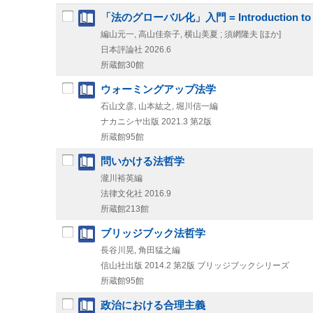
「法のグローバル化」入門 = Introduction to the 
編山元一, 高山佳奈子, 横山美夏 ; 須網隆夫 [ほか]
日本評論社
2026.6
所蔵館30館
ウォーミングアップ法学
石山文彦, 山本紘之, 堀川信一編
ナカニシヤ出版
2021.3
第2版
所蔵館95館
問いかける法哲学
瀧川裕英編
法律文化社
2016.9
所蔵館213館
ブリッジブック法哲学
長谷川晃, 角田猛之編
信山社出版
2014.2
第2版
ブリッジブックシリーズ
所蔵館95館
政治における合理主義