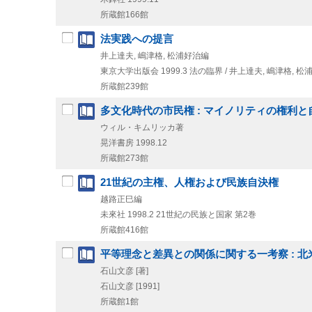
所蔵館166館
法実践への提言
井上達夫, 嶋津格, 松浦好治編
東京大学出版会
1999.3
法の臨界 / 井上達夫,
嶋津格,
松浦
所蔵館239館
多文化時代の市民権 : マイノリティの権利と
ウィル・キムリッカ著
晃洋書房
1998.12
所蔵館273館
21世紀の主権、人権および民族自決権
越路正巳編
未來社
1998.2
21世紀の民族と国家 第2巻
所蔵館416館
平等理念と差異との関係に関する一考察 : 
石山文彦 [著]
石山文彦
[1991]
所蔵館1館