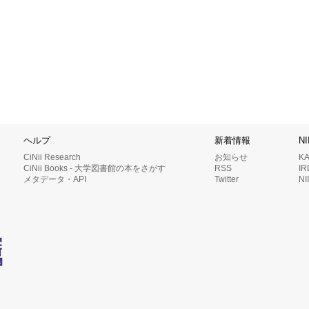
ヘルプ
新着情報
N
CiNii Research
お知らせ
K
CiNii Books - 大学図書館の本をさがす
RSS
I
メタデータ・API
Twitter
N