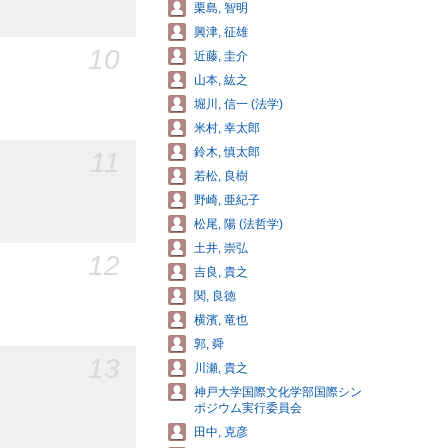
栗島, 智明
興津, 征雄
10
近藤, 圭介
山本, 紘之
堀川, 信一 (法学)
米村, 幸太郎
鈴木, 慎太郎
11
若松, 良樹
野崎, 亜紀子
松尾, 陽 (法哲学)
土井, 崇弘
12
吉良, 貴之
関, 良徳
横濱, 竜也
郭, 舜
13
川瀬, 貴之
神戸大学国際文化学部国際シン
ポジウム実行委員会
田中, 克彦