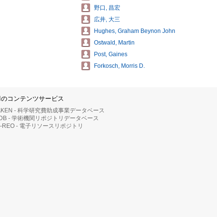
野口, 昌宏
広井, 大三
Hughes, Graham Beynon John
Ostwald, Martin
Post, Gaines
Forkosch, Morris D.
IIのコンテンツサービス
AKEN - 科学研究費助成事業データベース
RDB - 学術機関リポジトリデータベース
II-REO - 電子リソースリポジトリ