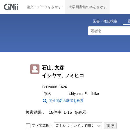
論文・データをさがす
大学図書館の本をさがす
図書・雑誌検索
石山, 文彦
イシヤマ, フミヒコ
ID:DA00811626
別名
Ishiyama, Fumihiko
同姓同名の著者を検索
検索結果
15件中 1-15 を表示
すべて選択：
新しいウィンドウで開く