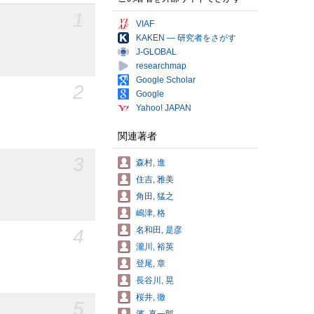
1
VIAF
KAKEN — 研究者をさがす
J-GLOBAL
researchmap
Google Scholar
2
Google
Yahoo! JAPAN
関連著者
3
森村, 進
住吉, 雅美
角田, 猛之
嶋津, 格
名和田, 是彦
4
瀧川, 裕英
登尾, 章
長谷川, 晃
桜井, 徹
5