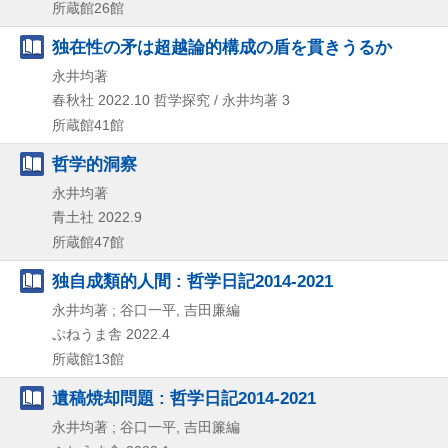
所蔵館26館
独在性の矛は超越論的構成の盾を貫きうるか
永井均著
春秋社
2022.10
哲学探究 / 永井均著 3
所蔵館41館
哲学的洞察
永井均著
青土社
2022.9
所蔵館47館
独自成類的人間 : 哲学日記2014-2021
永井均著 ; 谷口一平, 吉田廉編
ぷねうま舎
2022.4
所蔵館13館
遺稿焼却問題 : 哲学日記2014-2021
永井均著 ; 谷口一平, 吉田簾編