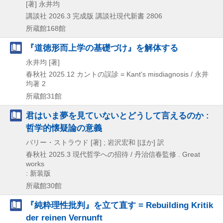
[著] 永井均
講談社
2026.3
完成版
講談社現代新書 2806
所蔵館168館
『道徳形而上学の基礎づけ』を解体する
永井均 [著]
春秋社
2025.12
カントの誤診 = Kant's misdiagnosis / 永井
均著 2
所蔵館31館
君はいま夢を見ていないとどうして言えるのか :
哲学的懐疑論の意義
バリー・ストラウド [著] ; 岩沢宏和 [ほか] 訳
春秋社
2025.3
現代哲学への招待 / 丹治信春監修 . Great
works
: 新装版
所蔵館30館
『純粋理性批判』を立て直す = Rebuilding Kritik
der reinen Vernunft