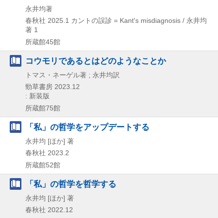
永井均著
春秋社
2025.1
カントの誤診 = Kant's misdiagnosis / 永井均
著 1
所蔵館45館
コウモリであるとはどのようなことか
トマス・ネーゲル著 ; 永井均訳
勁草書房
2023.12
: 新装版
所蔵館75館
「私」の哲学をアップデートする
永井均 [ほか] 著
春秋社
2023.2
所蔵館52館
「私」の哲学を哲学する
永井均 [ほか] 著
春秋社
2022.12