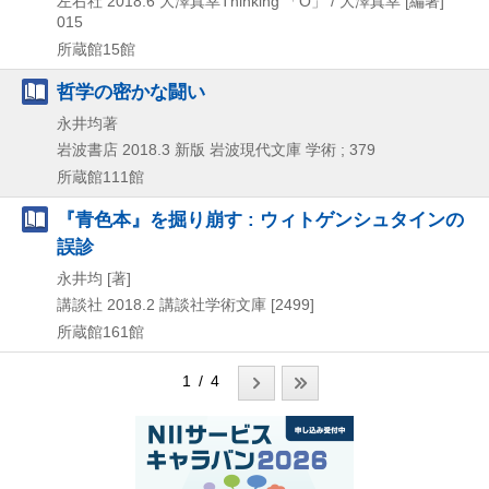
左右社
2018.6
大澤真幸Thinking 「O」 / 大澤真幸 [編著]
015
所蔵館15館
哲学の密かな闘い
永井均著
岩波書店
2018.3
新版
岩波現代文庫 学術 ; 379
所蔵館111館
『青色本』を掘り崩す : ウィトゲンシュタインの
誤診
永井均 [著]
講談社
2018.2
講談社学術文庫 [2499]
所蔵館161館
1 / 4