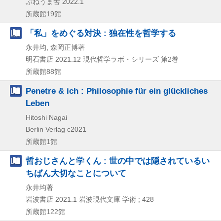
ぷねうま舎
2022.1
所蔵館19館
「私」をめぐる対決 : 独在性を哲学する
永井均, 森岡正博著
明石書店
2021.12
現代哲学ラボ・シリーズ 第2巻
所蔵館88館
Penetre & ich : Philosophie für ein glückliches
Leben
Hitoshi Nagai
Berlin Verlag
c2021
所蔵館1館
哲おじさんと学くん : 世の中では隠されているい
ちばん大切なことについて
永井均著
岩波書店
2021.1
岩波現代文庫 学術 ; 428
所蔵館122館