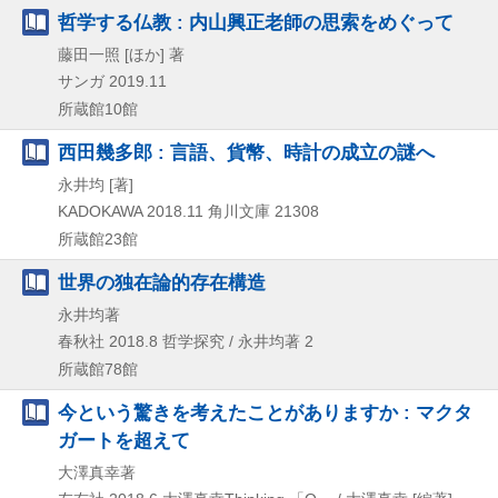
哲学する仏教 : 内山興正老師の思索をめぐって
藤田一照 [ほか] 著
サンガ
2019.11
所蔵館10館
西田幾多郎 : 言語、貨幣、時計の成立の謎へ
永井均 [著]
KADOKAWA
2018.11
角川文庫 21308
所蔵館23館
世界の独在論的存在構造
永井均著
春秋社
2018.8
哲学探究 / 永井均著 2
所蔵館78館
今という驚きを考えたことがありますか : マクタ
ガートを超えて
大澤真幸著