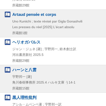
所蔵館29館
Artaud pensée et corps
Uno Kuniichi ; texte révisé par Gigla Gonashvili
Les presses du réel
[2025]
L'écart absolu
所蔵館1館
ヘリオガバルス
ジャン・ジュネ [著] ; 宇野邦一, 鈴木創士訳
河出書房新社
2025.5
所蔵館29館
ハーンと八雲
宇野邦一 [著]
角川春樹事務所
2025.4
ハルキ文庫 う14-1
所蔵館15館
黒人理性批判
アシル・ムベンベ著 ; 宇野邦一訳