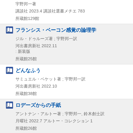
宇野邦一著
講談社
2023.4
講談社選書メチエ 783
所蔵館129館
フランシス・ベーコン感覚の論理学
ジル・ドゥルーズ著 ; 宇野邦一訳
河出書房新社
2022.11
: 新装版
所蔵館25館
どんなふう
サミュエル・ベケット著 ; 宇野邦一訳
河出書房新社
2022.10
所蔵館38館
ロデーズからの手紙
アントナン・アルトー著 ; 宇野邦一, 鈴木創士訳
月曜社
2022.7
アルトー・コレクション 1
所蔵館26館