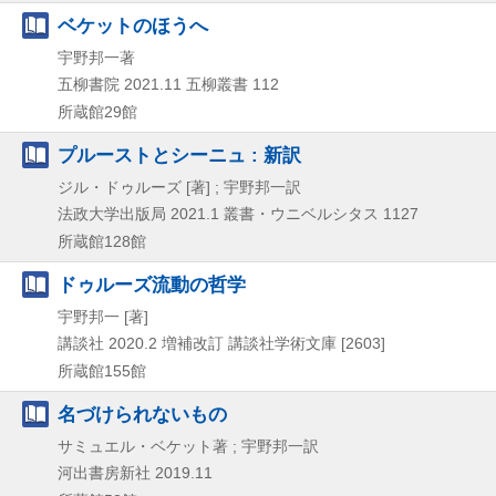
ベケットのほうへ
宇野邦一著
五柳書院
2021.11
五柳叢書 112
所蔵館29館
プルーストとシーニュ : 新訳
ジル・ドゥルーズ [著] ; 宇野邦一訳
法政大学出版局
2021.1
叢書・ウニベルシタス 1127
所蔵館128館
ドゥルーズ流動の哲学
宇野邦一 [著]
講談社
2020.2
増補改訂
講談社学術文庫 [2603]
所蔵館155館
名づけられないもの
サミュエル・ベケット著 ; 宇野邦一訳
河出書房新社
2019.11