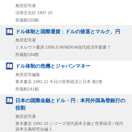
奥田宏司著
法律文化社
1997.10
所蔵館103館
ドル体制と国際通貨 : ドルの後退とマルク、円
奥田宏司著
ミネルヴァ書房
1996.5
MINERVA現代経済学叢書 7
所蔵館184館
ドル体制の危機とジャパンマネー
奥田宏司編集
青木書店
1992.11
今日の世界経済と日本 第2巻
所蔵館141館
日本の国際金融とドル・円 : 本邦外国為替銀行の
役割
奥田宏司著
青木書店
1992.10
シリーズ現代資本主義と世界経済 / 現代
資本主義研究会編 1