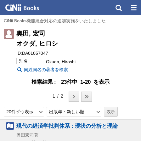
CiNii Books機能統合対応の追加実施をいたしました
奥田, 宏司
オクダ, ヒロシ
ID:DA01057047
別名
Okuda, Hiroshi
同姓同名の著者を検索
検索結果
23件中 1-20 を表示
1 / 2
20件ずつ表示
出版年：新しい順
現代の経済学批判体系 : 現状の分析と理論
奥田宏司著