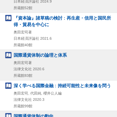
日本経済評論社
2024.9
所蔵館52館
『資本論』諸草稿の検討 : 再生産・信用と国民所
得・貿易を中心に
奥田宏司著
日本経済評論社
2021.6
所蔵館40館
国際通貨体制の論理と体系
奥田宏司著
法律文化社
2020.6
所蔵館83館
深く学べる国際金融 : 持続可能性と未来像を問う
奥田宏司, 代田純, 櫻井公人編
法律文化社
2020.3
所蔵館99館
国際通貨体制の動向