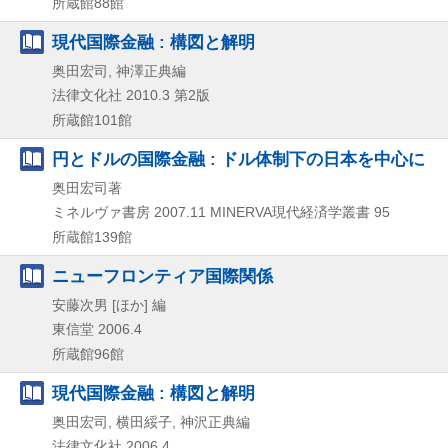
所蔵館88館
現代国際金融 : 構図と解明
奥田宏司, 神澤正典編
法律文化社
2010.3
第2版
所蔵館101館
円とドルの国際金融 : ドル体制下の日本を中心に
奥田宏司著
ミネルヴァ書房
2007.11
MINERVA現代経済学叢書 95
所蔵館139館
ニューフロンティア国際関係
安藤次男 [ほか] 編
東信堂
2006.4
所蔵館96館
現代国際金融 : 構図と解明
奥田宏司, 横田綏子, 神沢正典編
法律文化社
2006.4