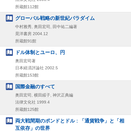
所蔵館112館
グローバル戦略の新世紀パラダイム
中村雅秀, 奥田宏司, 田中祐二編著
晃洋書房
2004.12
所蔵館91館
ドル体制とユーロ、円
奥田宏司著
日本経済評論社
2002.5
所蔵館153館
国際金融のすべて
奥田宏司, 横田綏子, 神沢正典編
法律文化社
1999.4
所蔵館125館
両大戦間期のポンドとドル : 「通貨戦争」と「相
互依存」の世界