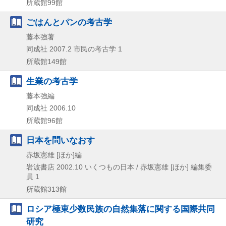
所蔵館99館
ごはんとパンの考古学
藤本強著
同成社
2007.2
市民の考古学 1
所蔵館149館
生業の考古学
藤本強編
同成社
2006.10
所蔵館96館
日本を問いなおす
赤坂憲雄 [ほか]編
岩波書店
2002.10
いくつもの日本 / 赤坂憲雄 [ほか] 編集委
員 1
所蔵館313館
ロシア極東少数民族の自然集落に関する国際共同
研究