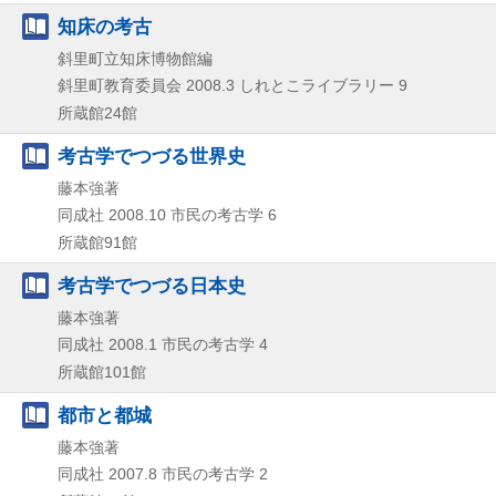
知床の考古
斜里町立知床博物館編
斜里町教育委員会
2008.3
しれとこライブラリー 9
所蔵館24館
考古学でつづる世界史
藤本強著
同成社
2008.10
市民の考古学 6
所蔵館91館
考古学でつづる日本史
藤本強著
同成社
2008.1
市民の考古学 4
所蔵館101館
都市と都城
藤本強著
同成社
2007.8
市民の考古学 2