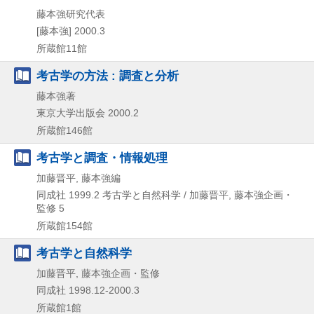
藤本強研究代表
[藤本強]
2000.3
所蔵館11館
考古学の方法 : 調査と分析
藤本強著
東京大学出版会
2000.2
所蔵館146館
考古学と調査・情報処理
加藤晋平, 藤本強編
同成社
1999.2
考古学と自然科学 / 加藤晋平,
藤本強企画・
監修 5
所蔵館154館
考古学と自然科学
加藤晋平, 藤本強企画・監修
同成社
1998.12-2000.3
所蔵館1館