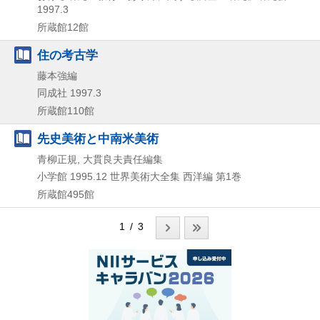
1997.3
所蔵館12館
住の考古学
藤本強編
同成社
1997.3
所蔵館110館
先史美術と中南米美術
青柳正規, 大貫良夫責任編集
小学館
1995.12
世界美術大全集 西洋編 第1巻
所蔵館495館
1 / 3