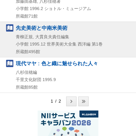
加藤由基雄, 八杉佳穂著
小学館
1996.2
ショトル・ミュージアム
所蔵館71館
先史美術と中南米美術
青柳正規, 大貫良夫責任編集
小学館
1995.12
世界美術大全集 西洋編 第1巻
所蔵館495館
現代マヤ : 色と織に魅せられた人々
八杉佳穂編
千里文化財団
1995.9
所蔵館85館
1 / 2