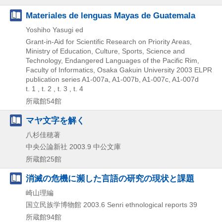
Materiales de lenguas Mayas de Guatemala
Yoshiho Yasugi ed
Grant-in-Aid for Scientific Research on Priority Areas,
Ministry of Education, Culture, Sports, Science and
Technology, Endangered Languages of the Pacific Rim,
Faculty of Informatics, Osaka Gakuin University
2003
ELPR
publication series A1-007a,
A1-007b,
A1-007c,
A1-007d
t. 1 , t. 2 , t. 3 , t. 4
所蔵館54館
マヤ文字を解く
八杉佳穂著
中央公論新社
2003.9
中公文庫
所蔵館25館
消滅の危機に瀕した言語の研究の現状と課題
崎山理編
国立民族学博物館
2003.6
Senri ethnological reports 39
所蔵館94館