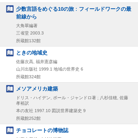
少数言語をめぐる10の旅 : フィールドワークの最
前線から
大角翠編著
三省堂
2003.3
所蔵館132館
ときの地域史
佐藤次高, 福井憲彦編
山川出版社
1999.1
地域の世界史 6
所蔵館324館
メソアメリカ建築
ドリス・ハイデン, ポール・ジャンドロ著 ; 八杉佳穂, 佐藤
孝裕訳
本の友社
1997.10
図説世界建築史 9
所蔵館252館
チョコレートの博物誌