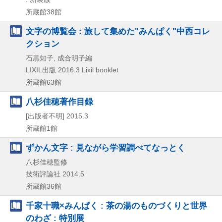
所蔵館38館
文字の博覧会 : 旅して集めた"みんぱく"中西コレ
クション
石黒知子, 成合明子編
LIXIL出版
2016.3
Lixil booklet
所蔵館63館
八杉佳穂著作目録
[出版者不明]
2015.3
所蔵館1館
ずかん文字 : 見ながら学習調べてなっとく
八杉佳穂監修
技術評論社
2014.5
所蔵館36館
千家十職×みんぱく : 茶の湯のものづくりと世界
のわざ : 特別展