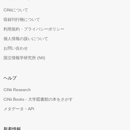
CiNiiについて
収録刊行物について
利用規約・プライバシーポリシー
個人情報の扱いについて
お問い合わせ
国立情報学研究所 (NII)
ヘルプ
CiNii Research
CiNii Books - 大学図書館の本をさがす
メタデータ・API
新着情報