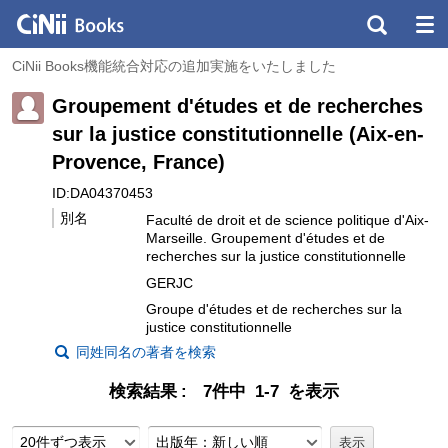
CiNii Books機能統合対応の追加実施をいたしました
Groupement d'études et de recherches
sur la justice constitutionnelle (Aix-en-
Provence, France)
ID:DA04370453
別名
Faculté de droit et de science politique d'Aix-
Marseille. Groupement d'études et de
recherches sur la justice constitutionnelle
GERJC
Groupe d'études et de recherches sur la
justice constitutionnelle
同姓同名の著者を検索
検索結果
7件中 1-7 を表示
20件ずつ表示
出版年：新しい順