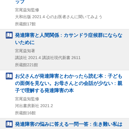
ップ
宮尾益知監修
大和出版
2021.4
心のお医者さんに聞いてみよう
所蔵館17館
発達障害と人間関係 : カサンドラ症候群にならな
いために
宮尾益知著
講談社
2021.4
講談社現代新書 2611
所蔵館221館
お父さんが発達障害とわかったら読む本 : 子ども
の面倒を見ない。お母さんとの会話が少ない : 親
子で理解する発達障害の本
宮尾益知監修
河出書房新社
2021.2
所蔵館16館
発達障害の悩みに答える一問一答 : 生き難い私は