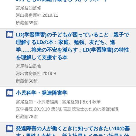
宮尾益知監修
河出書房新社
2019.11
所蔵館35館
LD(学習障害)の子どもが困っていること : 親子で
理解するLDの本 : 家庭、勉強、友だち、進
学……将来の不安を減らす : LD(学習障害)の特性
を理解して支援する本
宮尾益知監修
河出書房新社
2019.9
所蔵館50館
小児科学・発達障害学
宮尾益知・小沢浩編集 ; 宮尾益知 [ほか] 執筆
医学書院
2019.10
第3版
言語聴覚士のための基礎知識
所蔵館78館
発達障害の人が働くときに知っておきたい10の基
本 : 男性も女性も、新入社員もベテラン社員も仕