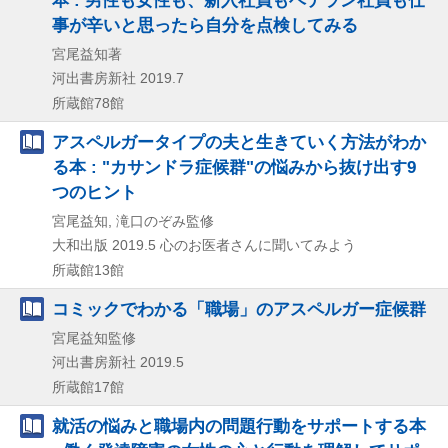
事が辛いと思ったら自分を点検してみる
宮尾益知著
河出書房新社
2019.7
所蔵館78館
アスペルガータイプの夫と生きていく方法がわか
る本 : "カサンドラ症候群"の悩みから抜け出す9
つのヒント
宮尾益知, 滝口のぞみ監修
大和出版
2019.5
心のお医者さんに聞いてみよう
所蔵館13館
コミックでわかる「職場」のアスペルガー症候群
宮尾益知監修
河出書房新社
2019.5
所蔵館17館
就活の悩みと職場内の問題行動をサポートする本