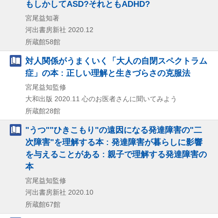
もしかしてASD?それともADHD?
宮尾益知著
河出書房新社
2020.12
所蔵館58館
対人関係がうまくいく「大人の自閉スペクトラム
症」の本 : 正しい理解と生きづらさの克服法
宮尾益知監修
大和出版
2020.11
心のお医者さんに聞いてみよう
所蔵館28館
"うつ""ひきこもり"の遠因になる発達障害の"二
次障害"を理解する本 : 発達障害が暮らしに影響
を与えることがある : 親子で理解する発達障害の
本
宮尾益知監修
河出書房新社
2020.10
所蔵館67館