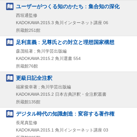
ユーザーがつくる知のかたち : 集合知の深化
西垣通監修
KADOKAWA
2015.3
角川インターネット講座 06
所蔵館251館
足利直義 : 兄尊氏との対立と理想国家構想
森茂暁著 ; 角川学芸出版編
KADOKAWA
2015.2
角川選書 554
所蔵館76館
更級日記全注釈
福家俊幸著 ; 角川学芸出版編
KADOKAWA
2015.2
日本古典評釈・全注釈叢書
所蔵館135館
デジタル時代の知識創造 : 変容する著作権
長尾真監修
KADOKAWA
2015.1
角川インターネット講座 03