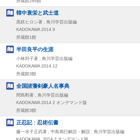
所蔵館285館
韓中衰栄と武士道
黒鉄ヒロシ著 ; 角川学芸出版編
KADOKAWA
2014.9
所蔵館1館
半田良平の生涯
小林邦子著 ; 角川学芸出版編
KADOKAWA
2014.12
所蔵館3館
全国諸藩剣豪人名事典
間島勲著 ; 角川学芸出版編
KADOKAWA
2014.2
オンデマンド版
所蔵館3館
正忍記 : 忍術伝書
藤一水子正武著 ; 中島篤巳解読・解説 ; 角川学芸出版編
KADOKAWA, 2014.2
オンデマンド版