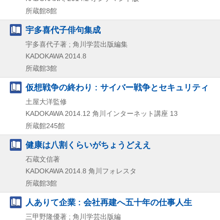
所蔵館8館
宇多喜代子俳句集成
宇多喜代子著 ; 角川学芸出版編集
KADOKAWA
2014.8
所蔵館3館
仮想戦争の終わり : サイバー戦争とセキュリティ
土屋大洋監修
KADOKAWA
2014.12
角川インターネット講座 13
所蔵館245館
健康は八割くらいがちょうどええ
石蔵文信著
KADOKAWA
2014.8
角川フォレスタ
所蔵館3館
人ありて企業 : 会社再建へ五十年の仕事人生
三甲野隆優著 ; 角川学芸出版編