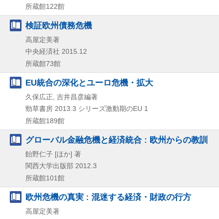
所蔵館122館
検証欧州債務危機
高屋定美著
中央経済社
2015.12
所蔵館73館
EU統合の深化とユーロ危機・拡大
久保広正, 吉井昌彦編著
勁草書房
2013.3
シリーズ激動期のEU 1
所蔵館189館
グローバル金融危機と経済統合 : 欧州からの教訓
飴野仁子 [ほか] 著
関西大学出版部
2012.3
所蔵館101館
欧州危機の真実 : 混迷する経済・財政の行方
高屋定美著