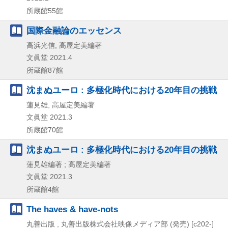
所蔵館55館
国際金融論のエッセンス
高浜光信, 高屋定美編著
文眞堂
2021.4
所蔵館87館
沈まぬユーロ : 多極化時代における20年目の挑戦
蓮見雄, 高屋定美編著
文眞堂
2021.3
所蔵館70館
沈まぬユーロ : 多極化時代における20年目の挑戦
蓮見雄編著 ; 高屋定美編著
文眞堂
2021.3
所蔵館4館
The haves & have-nots
丸善出版 , 丸善出版株式会社映像メディア部 (発売)
[c202-]