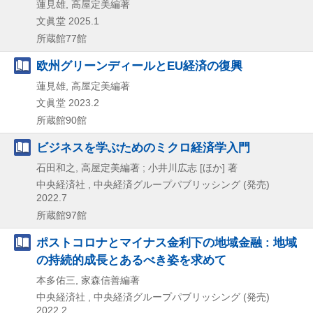
蓮見雄, 高屋定美編著
文眞堂
2025.1
所蔵館77館
欧州グリーンディールとEU経済の復興
蓮見雄, 高屋定美編著
文眞堂
2023.2
所蔵館90館
ビジネスを学ぶためのミクロ経済学入門
石田和之, 高屋定美編著 ; 小井川広志 [ほか] 著
中央経済社 , 中央経済グループパブリッシング (発売)
2022.7
所蔵館97館
ポストコロナとマイナス金利下の地域金融 : 地域
の持続的成長とあるべき姿を求めて
本多佑三, 家森信善編著
中央経済社 , 中央経済グループパブリッシング (発売)
2022.2