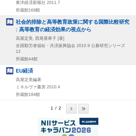
東洋経済新報社
2011.7
所蔵館168館
社会的排除と高等教育政策に関する国際比較研究
: 高等教育の経済効果の視点から
高屋定美, 西尾亜希子 [著]
全国勤労者福祉・共済振興協会
2010.9
公募研究シリーズ
12
所蔵館44館
EU経済
高屋定美編著
ミネルヴァ書房
2010.4
所蔵館184館
1 / 2