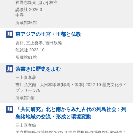
神野志隆光 [ほか] 校注
講談社
2026.3
中巻
所蔵館35館
東アジアの王宮・王都と仏教
堀裕, 三上喜孝, 吉田歓編
勉誠社
2023.10
所蔵館81館
落書きに歴史をよむ
三上喜孝著
吉川弘文館 , 大日本印刷(印刷・製本)
2022.10
歴史文化ライ
ブラリー 375
所蔵館1館
「共同研究」北と南からみた古代の列島社会 : 列
島諸地域の交流・形成と環境変動
三上喜孝編
国立歴史民俗博物館
2022.3
国立歴史民俗博物館研究報告 /