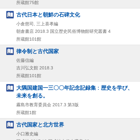
所蔵館75館
古代日本と朝鮮の石碑文化
小倉慈司, 三上喜孝編
朝倉書店
2018.3
国立歴史民俗博物館研究叢書 4
所蔵館101館
律令制と古代国家
佐藤信編
吉川弘文館
2018.3
所蔵館101館
大隅国建国一三〇〇年記念記録集 : 歴史を学び、
未来を創る。
霧島市教育委員会
2017.3
第3版
所蔵館1館
古代国家と北方世界
小口雅史編