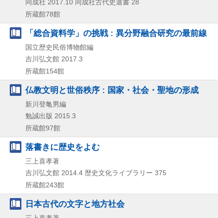
同成社
2017.10
同成社古代史選書 28
所蔵館78館
「総合資料学」の挑戦 : 異分野融合研究の最前線
国立歴史民俗博物館編
吉川弘文館
2017.3
所蔵館154館
仏教文明と世俗秩序 : 国家・社会・聖地の形成
新川登亀男編
勉誠出版
2015.3
所蔵館97館
落書きに歴史をよむ
三上喜孝著
吉川弘文館
2014.4
歴史文化ライブラリー 375
所蔵館243館
日本古代の文字と地方社会
三上喜孝著