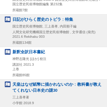
国立歴史民俗博物館編集 第232集
所蔵館7館
日記がひらく歴史のトビラ : 特集
国立歴史民俗博物館, 三上喜孝, 内田順子編
人間文化研究機構国立歴史民俗博物館 , 文学通信 (発売)
2021.6
Rekihaku 003
所蔵館134館
新釈全訳日本書紀
神野志隆光 [ほか] 校注
講談社
2021.3
上巻
所蔵館85館
天皇はなぜ紙幣に描かれないのか : 教科書が教え
てくれない日本史の謎30
三上喜孝著
小学館
2018.9