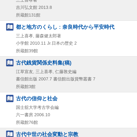
吉川弘文館
2013.8
所蔵館131館
都と地方のくらし : 奈良時代から平安時代
三上喜孝, 藤森健太郎著
小学館
2010.11
Jr.日本の歴史 2
所蔵館39館
古代銭貨関係史料集(稿)
江草宣友, 三上喜孝, 仁藤敦史編
書信館出版
2007.7
書信館出版貨幣叢書 7
所蔵館3館
古代の信仰と社会
国士舘大学考古学会編
六一書房
2006.10
所蔵館76館
古代中世の社会変動と宗教