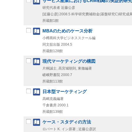
サービス産業におけるCRM戦略の実証的研
研究代表者 近藤公彦
[近藤公彦]
2008.5
科学研究費補助金(基盤研究C)研究成果
所蔵館1館
MBAのためのケース分析
小樽商科大学ビジネススクール編
同文舘出版
2004.5
所蔵館128館
現代マーケティングの構図
片桐誠士, 高宮城朝則, 東徹編著
嵯峨野書院
2000.7
所蔵館113館
日本型マーケティング
高嶋克義編著
千倉書房
2000.1
所蔵館139館
ケース・スタディの方法
ロバート K. イン原著 ; 近藤公彦訳