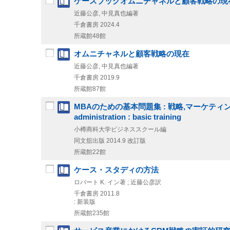
ケースブックオムニチャネルと顧客戦略の現
近藤公彦, 中見真也編著
千倉書房
2024.4
所蔵館48館
オムニチャネルと顧客戦略の現在
近藤公彦, 中見真也編著
千倉書房
2019.9
所蔵館87館
MBAのための基本問題集 : 戦略,マーケティング,組
administration : basic training
小樽商科大学ビジネススクール編
同文舘出版
2014.9
改訂版
所蔵館22館
ケース・スタディの方法
ロバート K. イン著 ; 近藤公彦訳
千倉書房
2011.8
: 新装版
所蔵館235館