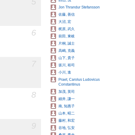
5
西山, 茂
Jon Thrandur Stefansson
佐藤, 善信
大沼, 宏
梶原, 武久
6
前田, 東岐
片桐, 誠士
高嶋, 克義
山下, 貴子
7
坂川, 裕司
小川, 進
Praet, Carolus Ludovicus
Constantinus
加茂, 英司
8
細井, 謙一
南, 知惠子
山本, 昭二
藤村, 和宏
9
谷地, 弘安