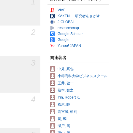
1
VIAF
KAKEN — 研究者をさがす
J-GLOBAL
researchmap
2
Google Scholar
Google
Yahoo! JAPAN
関連著者
3
中見, 真也
小樽商科大学ビジネススクール
玉井, 健一
簱本, 智之
4
Yin, Robert K.
松尾, 睦
高宮城, 朝則
黄, 磷
瀬戸, 篤