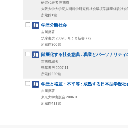
研究代表者 吉川徹
大阪大学大学院人間科学研究科社会環境学講座経験社会
所蔵館1館
学歴分断社会
吉川徹著
筑摩書房
2009.3
ちくま新書 772
所蔵館300館
階層化する社会意識 : 職業とパーソナリテ
吉川徹編著
勁草書房
2007.11
所蔵館220館
学歴と格差・不平等 : 成熟する日本型学歴社
吉川徹著
東京大学出版会
2006.9
所蔵館411館