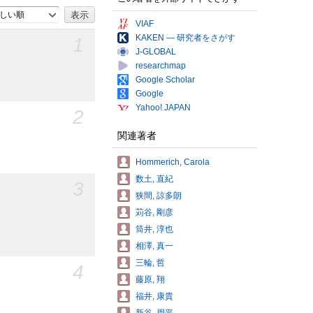
しい順
VIAF
KAKEN — 研究者をさがす
1
J-GLOBAL
researchmap
Google Scholar
Google
Yahoo! JAPAN
2
関連著者
Hommerich, Carola
数土, 直紀
3
狭間, 諒多朗
苅谷, 剛彦
筒井, 淳也
相澤, 真一
三輪, 哲
4
藤原, 翔
福井, 康貴