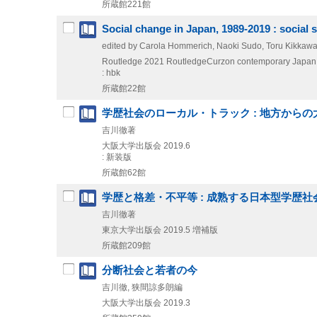
所蔵館221館
Social change in Japan, 1989-2019 : social 
edited by Carola Hommerich, Naoki Sudo, Toru Kikkaw
Routledge
2021
RoutledgeCurzon contemporary Japan 
: hbk
所蔵館22館
学歴社会のローカル・トラック : 地方からの
吉川徹著
大阪大学出版会
2019.6
: 新装版
所蔵館62館
学歴と格差・不平等 : 成熟する日本型学歴社
吉川徹著
東京大学出版会
2019.5
増補版
所蔵館209館
分断社会と若者の今
吉川徹, 狭間諒多朗編
大阪大学出版会
2019.3