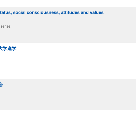
status, social consciousness, attitudes and values
a
series
大学進学
会