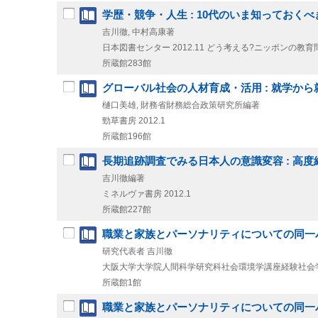
学歴・競争・人生 : 10代のいま知っておく
吉川徹, 中村高康著
日本図書センター
2012.11
どう考える?ニッポンの教育
所蔵館283館
グローバル社会の人材育成・活用 : 就学か
樋口美雄, 財務省財務総合政策研究所編著
勁草書房
2012.1
所蔵館196館
長期追跡調査でみる日本人の意識変容 : 高
吉川徹編著
ミネルヴァ書房
2012.1
所蔵館227館
職業と家族とパーソナリティについての同一
研究代表者 吉川徹
大阪大学大学院人間科学研究科社会環境学講座経験社会
所蔵館1館
職業と家族とパーソナリティについての同一