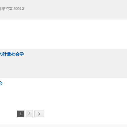
学研究室
2009.3
ィの計量社会学
会
1
2