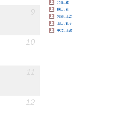
北條, 雅一
9
原田, 泰
阿部, 正浩
山田, 礼子
中澤, 正彦
10
11
12