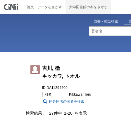
論文・データをさがす
大学図書館の本をさがす
図書・雑誌検索
吉川, 徹
キッカワ, トオル
ID:DA11294209
別名
Kikkawa, Toru
同姓同名の著者を検索
検索結果
27件中 1-20 を表示