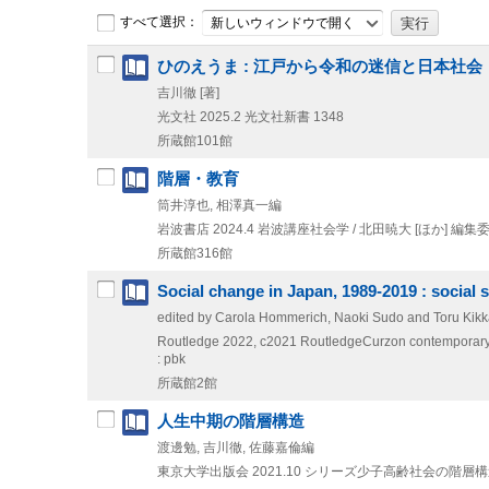
すべて選択：
新しいウィンドウで開く
ひのえうま : 江戸から令和の迷信と日本社会
吉川徹 [著]
光文社
2025.2
光文社新書 1348
所蔵館101館
階層・教育
筒井淳也, 相澤真一編
岩波書店
2024.4
岩波講座社会学 / 北田暁大 [ほか] 編集委
所蔵館316館
Social change in Japan, 1989-2019 : social 
edited by Carola Hommerich, Naoki Sudo and Toru Kik
Routledge
2022, c2021
RoutledgeCurzon contemporary
: pbk
所蔵館2館
人生中期の階層構造
渡邊勉, 吉川徹, 佐藤嘉倫編
東京大学出版会
2021.10
シリーズ少子高齢社会の階層構造 