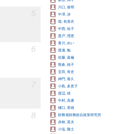
新谷, 周平
川口, 俊明
5
中澤, 渉
堀, 有喜衣
中西, 祐子
貴戸, 理恵
香川, めい
6
渡邊, 勉
佐藤, 嘉倫
熊倉, 純子
玄田, 有史
神門, 善久
7
小島, 多恵子
渡辺, 靖
中村, 高康
樋口, 美雄
8
財務省財務総合政策研究所
赤林, 英夫
小塩, 隆士