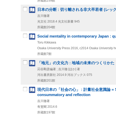
所蔵館259館
日本の分断 : 切り離される非大卒若者 (レッグ
吉川徹著
光文社
2018.4
光文社新書 945
所蔵館204館
Social mentality in contemporary Japan : q
Toru Kikkawa
Osaka University Press
2016, c2014
Osaka University h
所蔵館7館
「地元」の文化力 : 地域の未来のつくりかた
苅谷剛彦編著 ; 吉川徹 [ほか] 著
河出書房新社
2014.9
河出ブックス 075
所蔵館201館
現代日本の「社会の心」 : 計量社会意識論 = Sociologica
consummatory and reflection
吉川徹著
有斐閣
2014.6
所蔵館197館