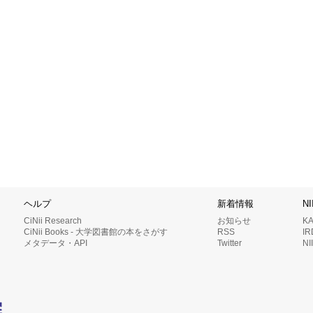
ヘルプ
新着情報
N
CiNii Research
お知らせ
K
CiNii Books - 大学図書館の本をさがす
RSS
I
メタデータ・API
Twitter
N