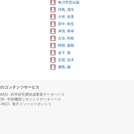
角川学芸出版
河島, 茂生
大井, 奈美
田中, 和生
岸田, 将幸
古谷, 利裕
阿部, 嘉昭
金子, 遊
志賀, 信夫
鹿島, 徹
IIのコンテンツサービス
AKEN - 科学研究費助成事業データベース
RDB - 学術機関リポジトリデータベース
II-REO - 電子リソースリポジトリ