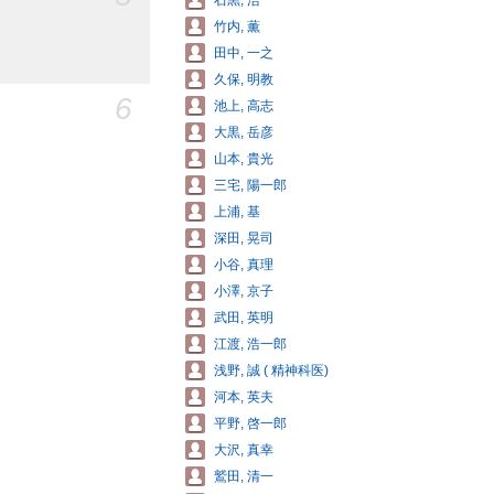
石黒, 浩
竹内, 薫
田中, 一之
久保, 明教
6
池上, 高志
大黒, 岳彦
山本, 貴光
三宅, 陽一郎
上浦, 基
深田, 晃司
小谷, 真理
小澤, 京子
武田, 英明
江渡, 浩一郎
浅野, 誠 ( 精神科医)
河本, 英夫
平野, 啓一郎
大沢, 真幸
鷲田, 清一