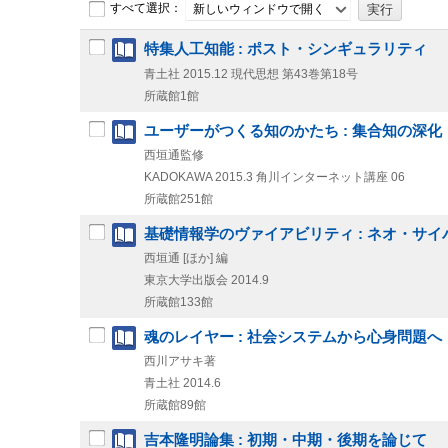
すべて選択：
新しいウィンドウで開く
特集人工知能 : ポスト・シンギュラリティ
青土社
2015.12
現代思想 第43巻第18号
所蔵館1館
ユーザーがつくる知のかたち : 集合知の深化
西垣通監修
KADOKAWA
2015.3
角川インターネット講座 06
所蔵館251館
基礎情報学のヴァイアビリティ : ネオ・サ
西垣通 [ほか] 編
東京大学出版会
2014.9
所蔵館133館
魂のレイヤー : 社会システムから心身問題へ
西川アサキ著
青土社
2014.6
所蔵館89館
吉本隆明論集 : 初期・中期・後期を論じて