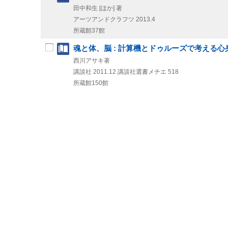
田中和生 [ほか] 著
アーツアンドクラフツ
2013.4
所蔵館37館
魂と体、脳 : 計算機とドゥルーズで考える心
西川アサキ著
講談社
2011.12
講談社選書メチエ 518
所蔵館150館