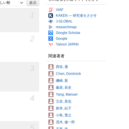
しい順
VIAF
1
KAKEN — 研究者をさがす
J-GLOBAL
researchmap
Google Scholar
2
Google
Yahoo! JAPAN
関連著者
3
西垣, 通
Chen, Dominick
磯崎, 新
藤原, 辰史
Yang, Manuel
4
立岩, 真也
新井, 紀子
小島, 寛之
茂木, 健一郎
5