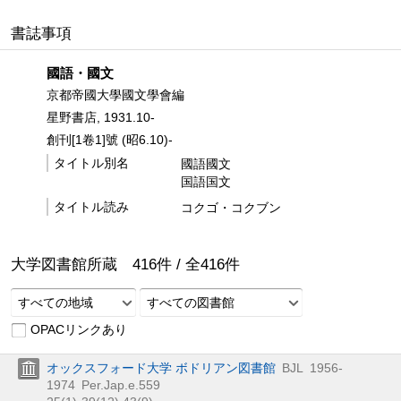
書誌事項
國語・國文
京都帝國大學國文學會編
星野書店, 1931.10-
創刊[1卷1]號 (昭6.10)-
タイトル別名
國語國文
国語国文
タイトル読み
コクゴ・コクブン
大学図書館所蔵
416
件 /
全
416
件
すべての地域
すべての図書館
OPACリンクあり
オックスフォード大学 ボドリアン図書館
BJL
1956-
1974
Per.Jap.e.559