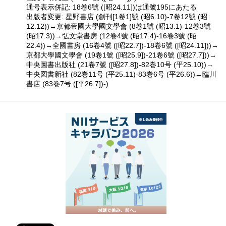
通号表示併記: 18卷6號 ([昭24.11])は通號195にあたる
出版者変更: 星野書店 (創刊[1卷1]號 (昭6.10)-7卷12號 (昭
12.12))→京都帝國大學國文學會 (8卷1號 (昭13.1)-12卷3號
(昭17.3))→弘文堂書房 (12卷4號 (昭17.4)-16卷3號 (昭
22.4))→全國書房 (16卷4號 ([昭22.7])-18卷6號 ([昭24.11]))→
京都大學國文學會 (19卷1號 ([昭25.9])-21卷6號 ([昭27.7]))→
中央圖書出版社 (21卷7號 ([昭27.8])-82巻10号 (平25.10))→
中央図書新社 (82巻11号 (平25.11)-83巻6号 (平26.6))→臨川
書店 (83巻7号 ([平26.7])-)