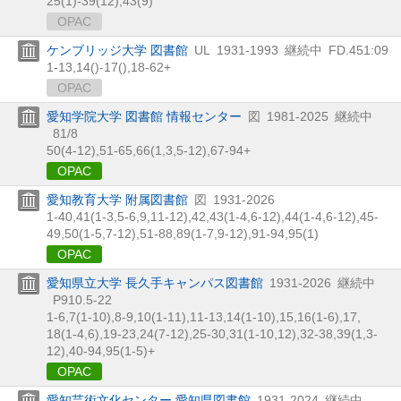
25(1)-39(12),
43(9)
OPAC
ケンブリッジ大学 図書館
UL
1931-1993
継続中
FD.451:09
1-13,
14()-17(),
18-62+
OPAC
愛知学院大学 図書館 情報センター
図
1981-2025
継続中
81/8
50(4-12),
51-65,
66(1,
3,
5-12),
67-94+
OPAC
愛知教育大学 附属図書館
図
1931-2026
1-40,
41(1-3,
5-6,
9,
11-12),
42,
43(1-4,
6-12),
44(1-4,
6-12),
45-
49,
50(1-5,
7-12),
51-88,
89(1-7,
9-12),
91-94,
95(1)
OPAC
愛知県立大学 長久手キャンパス図書館
1931-2026
継続中
P910.5-22
1-6,
7(1-10),
8-9,
10(1-11),
11-13,
14(1-10),
15,
16(1-6),
17,
18(1-4,
6),
19-23,
24(7-12),
25-30,
31(1-10,
12),
32-38,
39(1,
3-
12),
40-94,
95(1-5)+
OPAC
愛知芸術文化センター 愛知県図書館
1931-2024
継続中