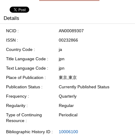
Details
NCID
AN00089307
ISSN
00232866
Country Code
ja
Title Language Code
jpn
Text Language Code
jpn
Place of Publication
東京,東京
Publication Status
Currently Published Status
Frequency
Quarterly
Regularity
Regular
Type of Continuing
Periodical
Resource
Bibliographic History ID
10006100