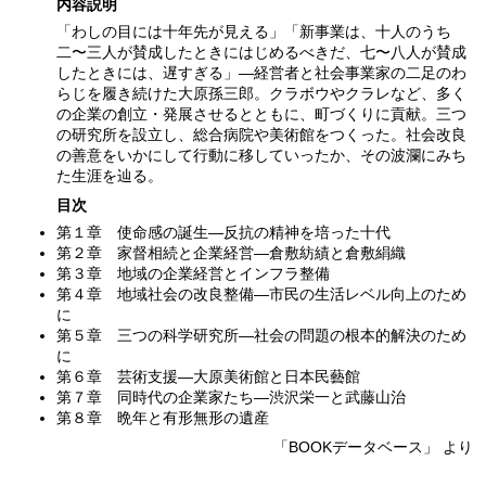
内容説明
「わしの目には十年先が見える」「新事業は、十人のうち
二〜三人が賛成したときにはじめるべきだ、七〜八人が賛成
したときには、遅すぎる」—経営者と社会事業家の二足のわ
らじを履き続けた大原孫三郎。クラボウやクラレなど、多く
の企業の創立・発展させるとともに、町づくりに貢献。三つ
の研究所を設立し、総合病院や美術館をつくった。社会改良
の善意をいかにして行動に移していったか、その波瀾にみち
た生涯を辿る。
目次
第１章 使命感の誕生—反抗の精神を培った十代
第２章 家督相続と企業経営—倉敷紡績と倉敷絹織
第３章 地域の企業経営とインフラ整備
第４章 地域社会の改良整備—市民の生活レベル向上のため
に
第５章 三つの科学研究所—社会の問題の根本的解決のため
に
第６章 芸術支援—大原美術館と日本民藝館
第７章 同時代の企業家たち—渋沢栄一と武藤山治
第８章 晩年と有形無形の遺産
「BOOKデータベース」 より