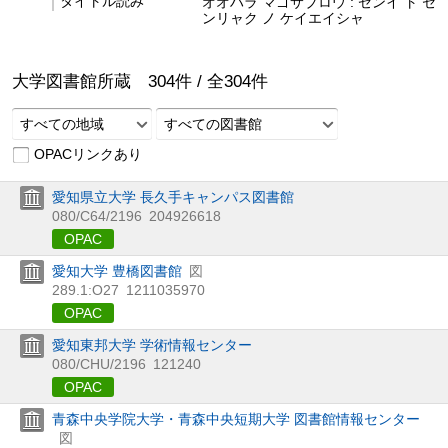
タイトル読み
オオハラ マゴサブロウ : ゼンイ ト セ
ンリャク ノ ケイエイシャ
大学図書館所蔵
304
件 /
全
304
件
すべての地域
すべての図書館
OPACリンクあり
愛知県立大学 長久手キャンパス図書館
080/C64/2196
204926618
OPAC
愛知大学 豊橋図書館
図
289.1:O27
1211035970
OPAC
愛知東邦大学 学術情報センター
080/CHU/2196
121240
OPAC
青森中央学院大学・青森中央短期大学 図書館情報センター
図