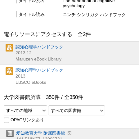
タイトル別名
The handbook of cognitive
psychology
タイトル読み
ニンチ シンリガク ハンドブック
電子リソースにアクセスする 全
2
件
認知心理学ハンドブック
2013.12.
Maruzen eBook Library
認知心理学ハンドブック
2013
EBSCO eBooks
大学図書館所蔵
350
件 /
全
350
件
すべての地域
すべての図書館
OPACリンクあり
愛知教育大学 附属図書館
図
141.51||N77
13006731