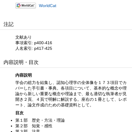
WorldCat
注記
文献あり
事項索引: p400-416
人名索引: p417-425
内容説明・目次
内容説明
学会の総力を結集し、認知心理学の全体像を１７３項目でカ
バーした手引書・事典。各項目について、基本的な概念や理
論から新しい重要な概念や理論まで、最も適切な執筆者が見
開き２頁、４頁で明解に解説する。座右の１冊として、レポ
ート、論文作成のための基礎資料として。
目次
第１部 歴史・方法・理論
第２部 知覚・感性
第３部 注意