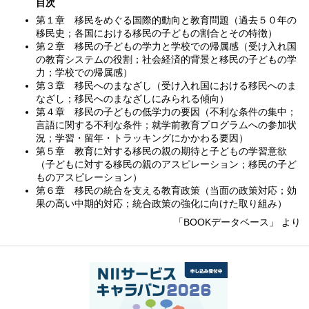
目次
第１章 移民をめぐる国際的動向と教育問題（過去５０年の
移民史；各国における移民の子どもの割合とその特徴）
第２章 移民の子どもの学力と学校での帰属感（受け入れ国
の教育システムの役割；社会経済的背景と移民の子どもの学
力；学校での帰属感）
第３章 移民へのまなざし（受け入れ国における移民へのま
なざし；移民へのまなざしにみられる傾向）
第４章 移民の子どもの低学力の要因（不利な条件の集中；
言語に関する不利な条件；就学前教育プログラムへの参加状
況；学習・留年・トラッキングにかかわる要因）
第５章 教育に対する移民の親の期待と子どもの学習意欲
（子どもに対する移民の親のアスピレーション；移民の子ど
ものアスピレーション）
第６章 移民の統合を支える教育政策（当面の政策対応；効
果の高い中期的対応；統合政策の強化に向けた取り組み）
「BOOKデータベース」 より