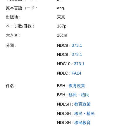
原本言語コード
eng
出版地
東京
ページ数/冊数
167p
大きさ
26cm
分類
NDC8 :
373.1
NDC9 :
373.1
NDC10 :
373.1
NDLC :
FA14
件名
BSH :
教育政策
BSH :
移民・植民
NDLSH :
教育政策
NDLSH :
移民・植民
NDLSH :
移民教育