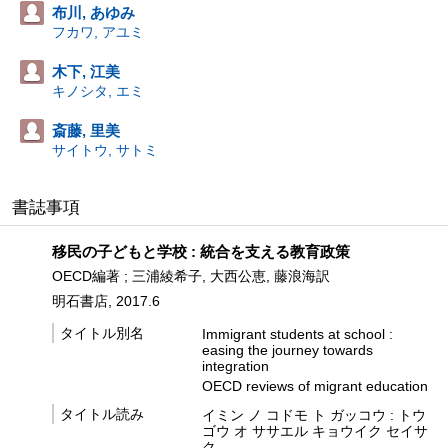
布川, あゆみ
フカワ, アユミ
木下, 江美
キノシタ, エミ
斎藤, 里美
サイトウ, サトミ
書誌事項
移民の子どもと学校 : 統合を支える教育政策
OECD編著 ; 三浦綾希子, 大西公恵, 藤浪海訳
明石書店, 2017.6
タイトル別名
Immigrant students at school :
easing the journey towards
integration
OECD reviews of migrant education
タイトル読み
イミン ノ コドモ ト ガッコウ : トウ
ゴウ オ ササエル キョウイク セイサ
ク