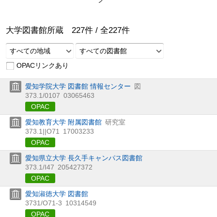
大学図書館所蔵
227
件 /
全
227
件
すべての地域
すべての図書館
OPACリンクあり
愛知学院大学 図書館 情報センター
図
373.1/0107
03065463
OPAC
愛知教育大学 附属図書館
研究室
373.1||O71
17003233
OPAC
愛知県立大学 長久手キャンパス図書館
373.1/I47
205427372
OPAC
愛知淑徳大学 図書館
3731/O71-3
10314549
OPAC