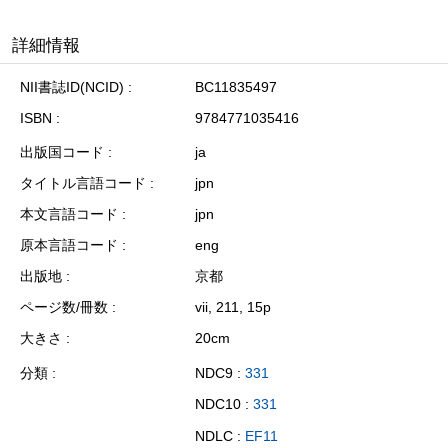
詳細情報
NII書誌ID(NCID)
BC11835497
ISBN
9784771035416
出版国コード
ja
タイトル言語コード
jpn
本文言語コード
jpn
原本言語コード
eng
出版地
京都
ページ数/冊数
vii, 211, 15p
大きさ
20cm
分類
NDC9 :
331
NDC10 :
331
NDLC :
EF11