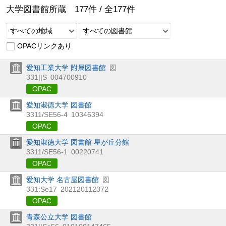
大学図書館所蔵
177
件 /
全
177
件
すべての地域
すべての図書館
OPACリンクあり
愛知工業大学 附属図書館
図
331||S
004700910
OPAC
愛知淑徳大学 図書館
3311/SE56-4
10346394
OPAC
愛知淑徳大学 図書館 星が丘分館
3311/SE56-1
00220741
OPAC
愛知大学 名古屋図書館
図
331:Se17
202120112372
OPAC
青森公立大学 図書館