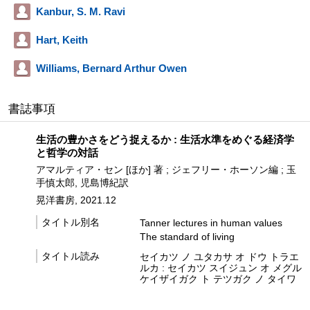
Kanbur, S. M. Ravi
Hart, Keith
Williams, Bernard Arthur Owen
書誌事項
生活の豊かさをどう捉えるか : 生活水準をめぐる経済学
と哲学の対話
アマルティア・セン [ほか] 著 ; ジェフリー・ホーソン編 ; 玉
手慎太郎, 児島博紀訳
晃洋書房, 2021.12
タイトル別名
Tanner lectures in human values
The standard of living
タイトル読み
セイカツ ノ ユタカサ オ ドウ トラエ
ルカ : セイカツ スイジュン オ メグル
ケイザイガク ト テツガク ノ タイワ