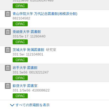
331||Se56
010100147465
OPAC
青山学院大学 万代記念図書館(相模原分館)
882104582
OPAC
亜細亜大学 図書館
331/Se 17
11260440
OPAC
茨城大学 附属図書館
研究室
331:Sei
112104801
OPAC
岩手大学 図書館
331:Se56
0013221247
OPAC
叡啓大学 図書室
331.1/Se56
410008622
OPAC
すべての所蔵館を表示