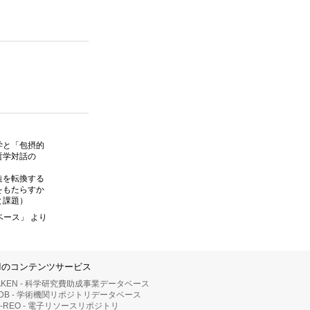
学と「包摂的
哲学対話の
）
造を転換する
をもたらすか
と課題）
ベース」 より
IIのコンテンツサービス
AKEN - 科学研究費助成事業データベース
RDB - 学術機関リポジトリデータベース
II-REO - 電子リソースリポジトリ