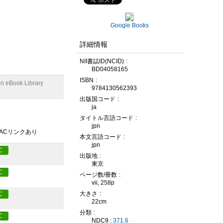
Google Books
詳細情報
NII書誌ID(NCID)
BD04058165
ISBN
n eBook Library
9784130562393
出版国コード
ja
タイトル言語コード
jpn
PACリンクあり
本文言語コード
jpn
C
出版地
東京
C
ページ数/冊数
vii, 258p
大きさ
C
22cm
分類
C
NDC9 :
371.6