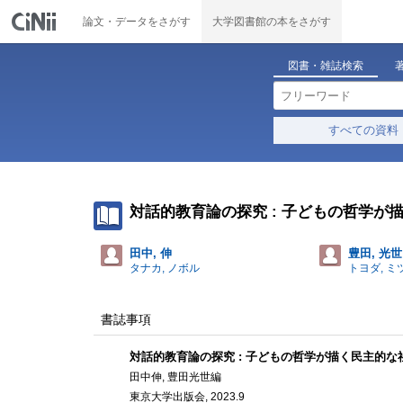
論文・データをさがす
大学図書館の本をさがす
図書・雑誌検索
すべての資料
対話的教育論の探究 : 子どもの哲学が
田中, 伸
豊田, 光世
タナカ, ノボル
トヨダ, ミ
書誌事項
対話的教育論の探究 : 子どもの哲学が描く民主的な
田中伸, 豊田光世編
東京大学出版会, 2023.9