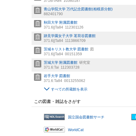
3716/TA84
10360187
青山学院大学 万代記念図書館(相模原分館)
882401790
秋田大学 附属図書館
371.6||Ta84
112301126
跡見学園女子大学 茗荷谷図書館
371.6||Ta84
1113866709
茨城キリスト教大学 図書館
図
371.6||Ta84
00151359
茨城大学 附属図書館
研究室
371.6:Tai
112303728
岩手大学 図書館
371.6:Ta84
0013255062
すべての所蔵館を表示
この図書・雑誌をさがす
国立国会図書館サーチ
WorldCat