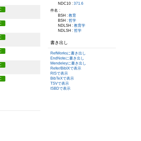
NDC10 :
371.6
C
件名
BSH :
教育
BSH :
哲学
C
NDLSH :
教育学
NDLSH :
哲学
C
書き出し
C
RefWorksに書き出し
EndNoteに書き出し
Mendeleyに書き出し
C
Refer/BibIXで表示
RISで表示
BibTeXで表示
C
TSVで表示
ISBDで表示