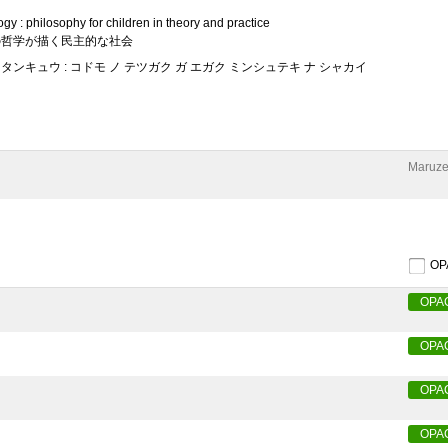
gy : philosophy for children in theory and practice
もの哲学が描く民主的な社会
タンキュウ : コドモ ノ テツガク ガ エガク ミンシュテキ ナ シャカイ
Maruze
O
OPA
OPA
OPA
OPA