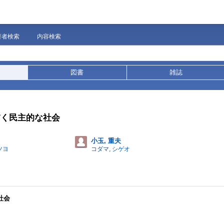
著者検索
内容検索
図書
雑誌
描く民主的な社会
小玉, 重夫
ツヨ
コダマ, シゲオ
社会