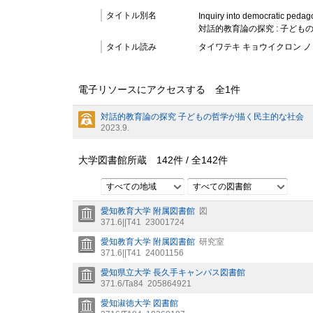
タイトル別名
Inquiry into democratic pedago
対話的教育論の探究 : 子ど
タイトル読み
タイワテキ キョウイクロン ノ 
電子リソースにアクセスする 全
1
件
対話的教育論の探究 子どもの哲学が描く民主的な社会
2023.9.
大学図書館所蔵
142
件 /
全
142
件
すべての地域
すべての図書館
愛知教育大学 附属図書館
図
371.6||T41
23001724
愛知教育大学 附属図書館
研究室
371.6||T41
24001156
愛知県立大学 長久手キャンパス図書館
371.6/Ta84
205864921
愛知淑徳大学 図書館