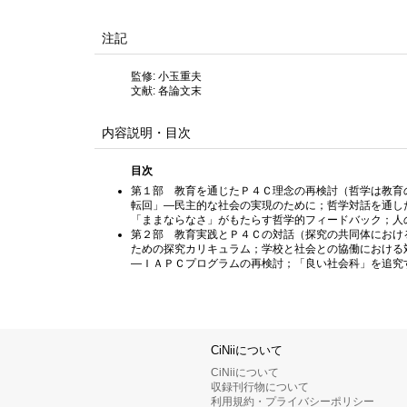
注記
監修: 小玉重夫
文献: 各論文末
内容説明・目次
目次
第１部 教育を通じたＰ４Ｃ理念の再検討（哲学は教育
転回」―民主的な社会の実現のために；哲学対話を通し
「ままならなさ」がもたらす哲学的フィードバック；人
第２部 教育実践とＰ４Ｃの対話（探究の共同体におけ
ための探究カリキュラム；学校と社会との協働における
―ＩＡＰＣプログラムの再検討；「良い社会科」を追究
CiNiiについて
CiNiiについて
収録刊行物について
利用規約・プライバシーポリシー