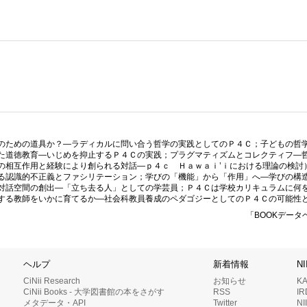
のための道具か？―ラディカルに問い合う哲学の実践としてのＰ４Ｃ；子どもの哲
た道徳教育―いじめを抑止するＰ４Ｃの実践；プラグマティズムとコレクティフ―
の相互作用と経験により創られる対話―ｐ４ｃ Ｈａｗａｉ’ｉにおける理論の検討
る認識的不正義とファシリテーション；学びの「機能」から「作用」へ―学びの構
対話空間の創出―「立ち去る人」としての学芸員；Ｐ４Ｃは学校カリキュラムに何
する教師をいかに育てるか―社会科教員養成のペダゴジーとしてのＰ４Ｃの可能性
「BOOKデータ
ヘルプ
新着情報
N
CiNii Research
お知らせ
K
CiNii Books - 大学図書館の本をさがす
RSS
I
メタデータ・API
Twitter
N