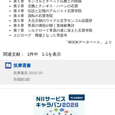
第１章 モンゴルとチベット仏教との関係
第２章 北魏とチンギス・ハーンの石窟
第３章 伝説と記憶のアルジャイ石窟寺院
第４章 流転の石窟寺院
第５章 大元王朝のウイグル文字モンゴル語題辞
第６章 草原の僧侶が聴く英雄叙事詩
第７章 シルクロード草原の道に栄えた石窟寺院
エピローグ 廃墟となった菩提寺
「BOOKデータベース」 より
関連文献： 1件中 1-1を表示
筑摩選書
筑摩書房
2010.10-
所蔵館1館