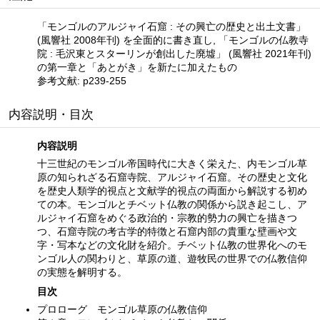
「モンゴルのアルジャイ石窟 : その興亡の歴史と出土文書」
(風響社 2008年刊) を全面的に書き直し, 「モンゴルの仏教寺
院 : 毛沢東とスターリンが創出した廃墟」 (風響社 2021年刊)
の第一章と「あとがき」を新たに加えたもの
参考文献: p239-255
内容説明・目次
内容説明
十三世紀のモンゴル帝国時代に大きく栄えた、内モンゴル草
原の知られざる石窟寺院、アルジャイ石窟。その歴史と文化
を歴史人類学的視点と文献学的視点の両面から解説する初め
ての本。モンゴルとチベット仏教の関係から説き起こし、ア
ルジャイ石窟をめぐる政治的・宗教的勢力の興亡を描きつ
つ、石窟寺院の考古学的特徴と石窟内部の貴重な壁画や文
字・写本などの文化財を紹介。チベット仏教の世界化へのモ
ンゴル人の関わりと、草原の道、遊牧民の世界での仏教信仰
の実態を解明する。
目次
プロローグ モンゴル草原の仏教信仰