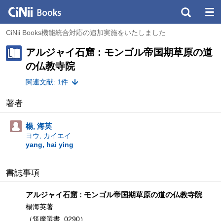
CiNii Books機能統合対応の追加実施をいたしました
アルジャイ石窟 : モンゴル帝国期草原の道
の仏教寺院
関連文献: 1件
著者
楊, 海英
ヨウ, カイエイ
yang, hai ying
書誌事項
アルジャイ石窟 : モンゴル帝国期草原の道の仏教寺院
楊海英著
（筑摩選書, 0290）