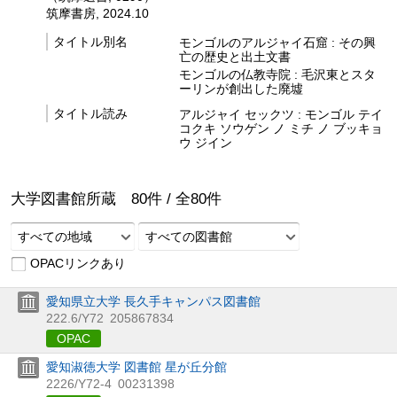
筑摩書房, 2024.10
タイトル別名
モンゴルのアルジャイ石窟 : その興
亡の歴史と出土文書
モンゴルの仏教寺院 : 毛沢東とスタ
ーリンが創出した廃墟
タイトル読み
アルジャイ セックツ : モンゴル テイ
コクキ ソウゲン ノ ミチ ノ ブッキョ
ウ ジイン
大学図書館所蔵
80
件 /
全
80
件
すべての地域
すべての図書館
OPACリンクあり
愛知県立大学 長久手キャンパス図書館
222.6/Y72
205867834
OPAC
愛知淑徳大学 図書館 星が丘分館
2226/Y72-4
00231398