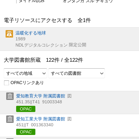
タイトル読み
オンダンカ スル チキュウ
電子リソースにアクセスする 全
1
件
温暖化する地球
1989
限定公開
NDLデジタルコレクション
大学図書館所蔵
122
件 /
全
122
件
すべての地域
すべての図書館
OPACリンクあり
愛知教育大学 附属図書館
図
451.35||T41
91003348
OPAC
愛知工業大学 附属図書館
図
451||T
001363340
OPAC