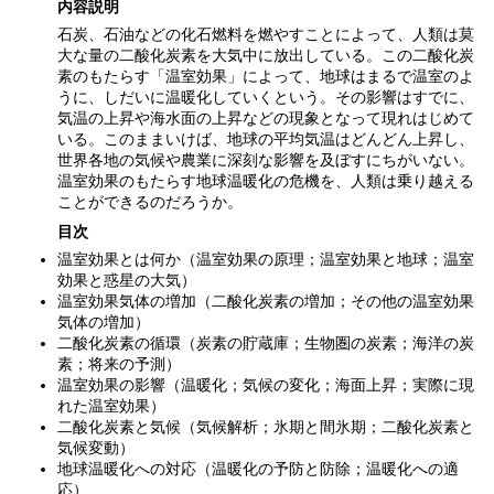
内容説明
石炭、石油などの化石燃料を燃やすことによって、人類は莫
大な量の二酸化炭素を大気中に放出している。この二酸化炭
素のもたらす「温室効果」によって、地球はまるで温室のよ
うに、しだいに温暖化していくという。その影響はすでに、
気温の上昇や海水面の上昇などの現象となって現れはじめて
いる。このままいけば、地球の平均気温はどんどん上昇し、
世界各地の気候や農業に深刻な影響を及ぼすにちがいない。
温室効果のもたらす地球温暖化の危機を、人類は乗り越える
ことができるのだろうか。
目次
温室効果とは何か（温室効果の原理；温室効果と地球；温室
効果と惑星の大気）
温室効果気体の増加（二酸化炭素の増加；その他の温室効果
気体の増加）
二酸化炭素の循環（炭素の貯蔵庫；生物圏の炭素；海洋の炭
素；将来の予測）
温室効果の影響（温暖化；気候の変化；海面上昇；実際に現
れた温室効果）
二酸化炭素と気候（気候解析；氷期と間氷期；二酸化炭素と
気候変動）
地球温暖化への対応（温暖化の予防と防除；温暖化への適
応）