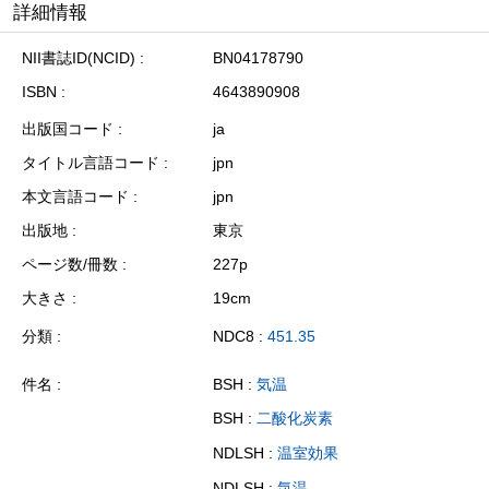
詳細情報
NII書誌ID(NCID)
BN04178790
ISBN
4643890908
出版国コード
ja
タイトル言語コード
jpn
本文言語コード
jpn
出版地
東京
ページ数/冊数
227p
大きさ
19cm
分類
NDC8 :
451.35
件名
BSH :
気温
BSH :
二酸化炭素
NDLSH :
温室効果
NDLSH :
気温