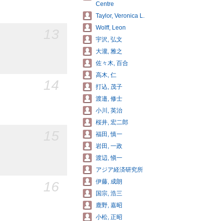
Centre
Taylor, Veronica L.
Wolff, Leon
13
宇沢, 弘文
大瀧, 雅之
佐々木, 百合
高木, 仁
14
打込, 茂子
渡邉, 修士
小川, 英治
桜井, 宏二郎
15
福田, 慎一
岩田, 一政
渡辺, 愼一
アジア経済研究所
伊藤, 成朗
16
国宗, 浩三
鹿野, 嘉昭
小松, 正昭