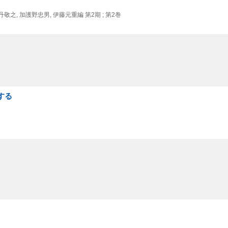
丹敬之,
加護野忠男,
伊藤元重編 第2期 ; 第2巻
する