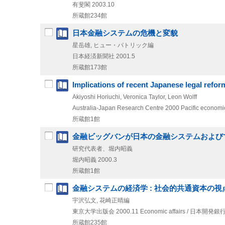
有斐閣
2003.10
所蔵館234館
日本金融システムの危機と変貌
星岳雄, ヒュー・パトリック編
日本経済新聞社
2001.5
所蔵館173館
Implications of recent Japanese legal refor
Akiyoshi Horiuchi, Veronica Taylor, Leon Wolff
Australia-Japan Research Centre
2000
Pacific economi
所蔵館1館
金融ビッグバンが日本の金融システムおよび
研究代表者、堀内昭義
堀内昭義
2000.3
所蔵館1館
金融システムの経済学 : 社会的共通資本の視
宇沢弘文, 花崎正晴編
東京大学出版会
2000.11
Economic affairs / 日本開
所蔵館235館