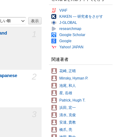
VIAF
KAKEN — 研究者をさがす
しい順
J-GLOBAL
researchmap
1
 and
Google Scholar
Google
Yahoo! JAPAN
関連著者
花崎, 正晴
2
 Japanese
Minsky, Hyman P.
池尾, 和人
星, 岳雄
Patrick, Hugh T.
浜田, 宏一
3
清水, 克俊
安達, 貴教
橋爪, 亮