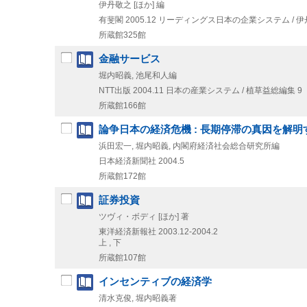
伊丹敬之 [ほか] 編
有斐閣
2005.12
リーディングス日本の企業システム / 伊
所蔵館325館
金融サービス
堀内昭義, 池尾和人編
NTT出版
2004.11
日本の産業システム / 植草益総編集 9
所蔵館166館
論争日本の経済危機 : 長期停滞の真因を解明
浜田宏一, 堀内昭義, 内閣府経済社会総合研究所編
日本経済新聞社
2004.5
所蔵館172館
証券投資
ツヴィ・ボディ [ほか] 著
東洋経済新報社
2003.12-2004.2
上 , 下
所蔵館107館
インセンティブの経済学
清水克俊, 堀内昭義著