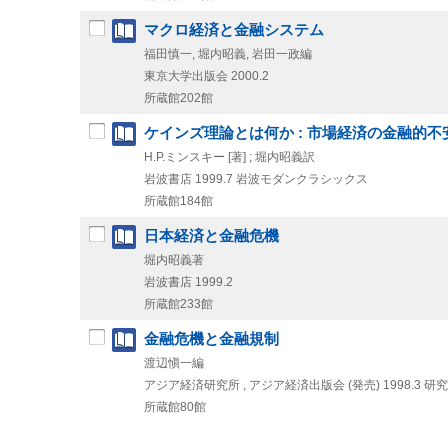
マクロ経済と金融システム
福田慎一, 堀内昭義, 岩田一政編
東京大学出版会
2000.2
所蔵館202館
ケインズ理論とは何か : 市場経済の金融的不
H.P.ミンスキー [著] ; 堀内昭義訳
岩波書店
1999.7
岩波モダンクラシックス
所蔵館184館
日本経済と金融危機
堀内昭義著
岩波書店
1999.2
所蔵館233館
金融危機と金融規制
渡辺愼一編
アジア経済研究所 , アジア経済出版会 (発売)
1998.3
研究
所蔵館80館