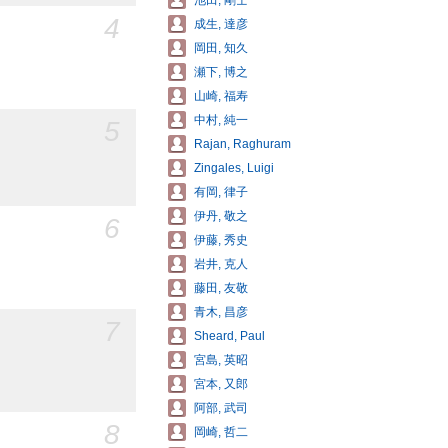
池田, 剛士
4
成生, 達彦
岡田, 知久
瀬下, 博之
山崎, 福寿
中村, 純一
5
Rajan, Raghuram
Zingales, Luigi
有岡, 律子
伊丹, 敬之
6
伊藤, 秀史
岩井, 克人
藤田, 友敬
青木, 昌彦
7
Sheard, Paul
宮島, 英昭
宮本, 又郎
阿部, 武司
8
岡崎, 哲二