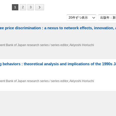
1
2
3
20件ずつ表示
出版年：新
ee price discrimination : a nexus to network effects, innovation,
ent Bank of Japan research series / series editor,
Akiyoshi Horiuchi
g behaviors : theoretical analysis and implications of the 1990s
ent Bank of Japan research series / series editor,
Akiyoshi Horiuchi