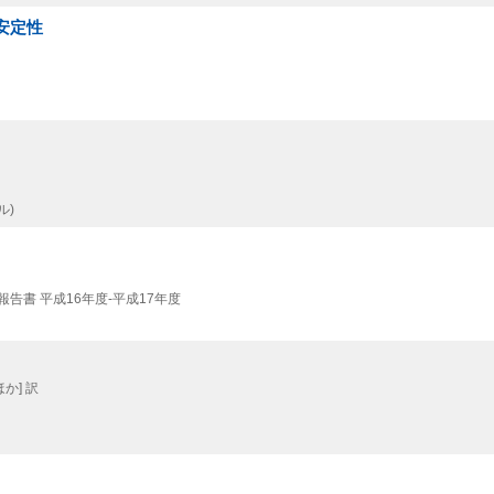
安定性
ル)
告書 平成16年度-平成17年度
か] 訳