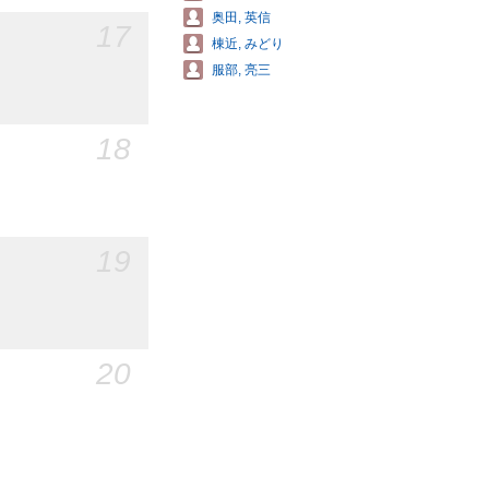
奥田, 英信
17
棟近, みどり
服部, 亮三
18
19
20