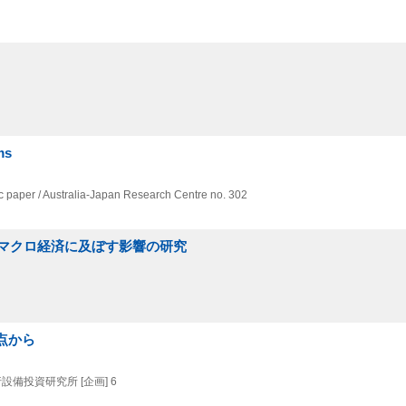
ms
c paper / Australia-Japan Research Centre no. 302
マクロ経済に及ぼす影響の研究
点から
発銀行設備投資研究所 [企画] 6