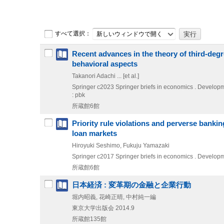
すべて選択：
新しいウィンドウで開く
Recent advances in the theory of third-degr
behavioral aspects
Takanori Adachi ... [et al.]
Springer
c2023
Springer briefs in economics . Developm
: pbk
所蔵館6館
Priority rule violations and perverse bankin
loan markets
Hiroyuki Seshimo, Fukuju Yamazaki
Springer
c2017
Springer briefs in economics . Developm
所蔵館6館
日本経済 : 変革期の金融と企業行動
堀内昭義, 花崎正晴, 中村純一編
東京大学出版会
2014.9
所蔵館135館