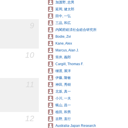
加護野, 忠男
延岡, 健太郎
田中, 一弘
9
三品, 和広
内閣府経済社会総合研究所
Bodie, Zvi
Kane, Alex
Marcus, Alan J.
10
筒井, 義郎
Cargill, Thomas F.
樋渡, 展洋
伊藤, 隆敏
11
神田, 秀樹
北坂, 真一
小川, 一夫
蝋山, 昌一
植田, 和男
12
吉野, 直行
Australia-Japan Research