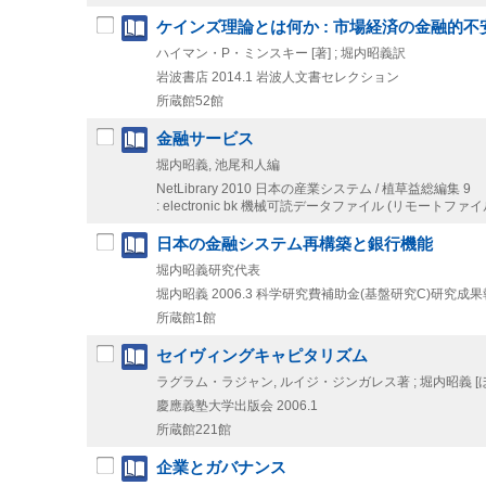
ケインズ理論とは何か : 市場経済の金融的不
ハイマン・P・ミンスキー [著] ; 堀内昭義訳
岩波書店
2014.1
岩波人文書セレクション
所蔵館52館
金融サービス
堀内昭義, 池尾和人編
NetLibrary
2010
日本の産業システム / 植草益総編集 9
: electronic bk
機械可読データファイル (リモートファイ
日本の金融システム再構築と銀行機能
堀内昭義研究代表
堀内昭義
2006.3
科学研究費補助金(基盤研究C)研究成果報
所蔵館1館
セイヴィングキャピタリズム
ラグラム・ラジャン, ルイジ・ジンガレス著 ; 堀内昭義 [ほ
慶應義塾大学出版会
2006.1
所蔵館221館
企業とガバナンス