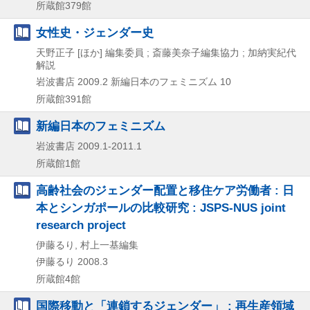
所蔵館379館
女性史・ジェンダー史
天野正子 [ほか] 編集委員 ; 斎藤美奈子編集協力 ; 加納実紀代
解説
岩波書店
2009.2
新編日本のフェミニズム 10
所蔵館391館
新編日本のフェミニズム
岩波書店
2009.1-2011.1
所蔵館1館
高齢社会のジェンダー配置と移住ケア労働者 : 日
本とシンガポールの比較研究 : JSPS-NUS joint
research project
伊藤るり, 村上一基編集
伊藤るり
2008.3
所蔵館4館
国際移動と「連鎖するジェンダー」 : 再生産領域