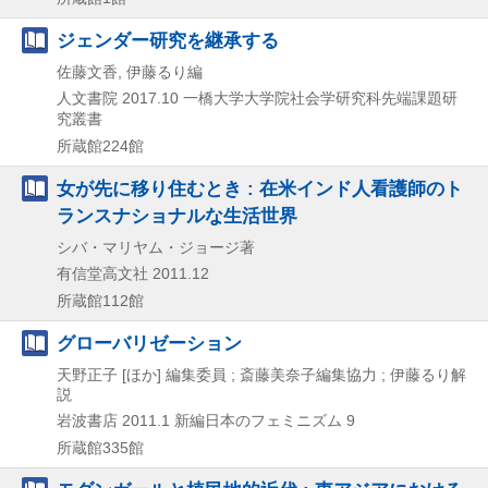
ジェンダー研究を継承する
佐藤文香, 伊藤るり編
人文書院
2017.10
一橋大学大学院社会学研究科先端課題研
究叢書
所蔵館224館
女が先に移り住むとき : 在米インド人看護師のト
ランスナショナルな生活世界
シバ・マリヤム・ジョージ著
有信堂高文社
2011.12
所蔵館112館
グローバリゼーション
天野正子 [ほか] 編集委員 ; 斎藤美奈子編集協力 ; 伊藤るり解
説
岩波書店
2011.1
新編日本のフェミニズム 9
所蔵館335館