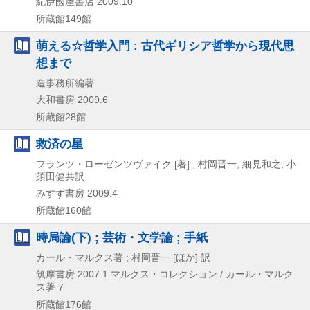
紀伊國屋書店
2009.10
所蔵館149館
萌える☆哲学入門 : 古代ギリシア哲学から現代思
想まで
造事務所編著
大和書房
2009.6
所蔵館28館
救済の星
フランツ・ローゼンツヴァイク [著] ; 村岡晋一, 細見和之, 小
須田健共訳
みすず書房
2009.4
所蔵館160館
時局論(下) ; 芸術・文学論 ; 手紙
カール・マルクス著 ; 村岡晋一 [ほか] 訳
筑摩書房
2007.1
マルクス・コレクション / カール・マルク
ス著 7
所蔵館176館