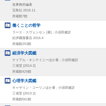
造事務所編著
宝島社
2016.11
所蔵館7館
働くことの哲学
ラース・スヴェンセン [著] ; 小須田健訳
紀伊國屋書店
2016.4
所蔵館253館
経済学大図鑑
ナイアル・キシテイニーほか著 ; 小須田健訳
三省堂
[2014.2]
所蔵館425館
心理学大図鑑
キャサリン・コーリンほか著 ; 小須田健訳
三省堂
[2013.2]
所蔵館561館