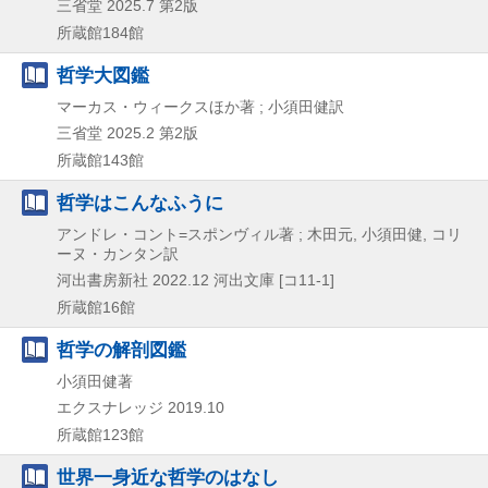
三省堂
2025.7
第2版
所蔵館184館
哲学大図鑑
マーカス・ウィークスほか著 ; 小須田健訳
三省堂
2025.2
第2版
所蔵館143館
哲学はこんなふうに
アンドレ・コント=スポンヴィル著 ; 木田元, 小須田健, コリ
ーヌ・カンタン訳
河出書房新社
2022.12
河出文庫 [コ11-1]
所蔵館16館
哲学の解剖図鑑
小須田健著
エクスナレッジ
2019.10
所蔵館123館
世界一身近な哲学のはなし