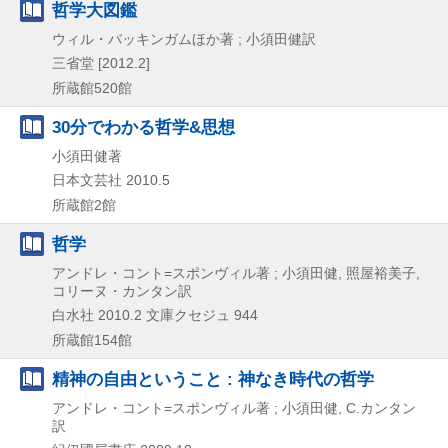
哲学大図鑑
ウィル・バッキンガムほか著 ; 小須田健訳
三省堂
[2012.2]
所蔵館520館
30分でわかる哲学&思想
小須田健著
日本文芸社
2010.5
所蔵館2館
哲学
アンドレ・コント=スポンヴィル著 ; 小須田健, 照屋裕美子,
コリーヌ・カンタン訳
白水社
2010.2
文庫クセジュ 944
所蔵館154館
精神の自由ということ : 神なき時代の哲学
アンドレ・コント=スポンヴィル著 ; 小須田健, C.カンタン
訳