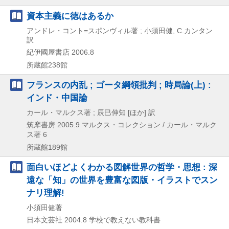
資本主義に徳はあるか
アンドレ・コント=スポンヴィル著 ; 小須田健, C.カンタン
訳
紀伊國屋書店
2006.8
所蔵館238館
フランスの内乱 ; ゴータ綱領批判 ; 時局論(上) :
インド・中国論
カール・マルクス著 ; 辰巳伸知 [ほか] 訳
筑摩書房
2005.9
マルクス・コレクション / カール・マルク
ス著 6
所蔵館189館
面白いほどよくわかる図解世界の哲学・思想 : 深
遠な「知」の世界を豊富な図版・イラストでスン
ナリ理解!
小須田健著
日本文芸社
2004.8
学校で教えない教科書