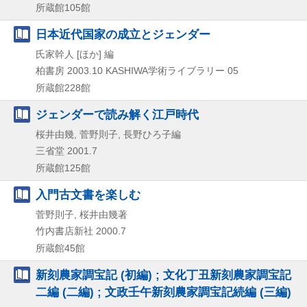
所蔵館105館
日本近代国家の成立とジェンダー
氏家幹人 [ほか] 編
柏書房
2003.10
KASHIWA学術ライブラリー 05
所蔵館228館
ジェンダーで読み解く江戸時代
桜井由幾, 菅野則子, 長野ひろ子編
三省堂
2001.7
所蔵館125館
入門古文書を楽しむ
菅野則子, 桜井由幾著
竹内書店新社
2000.7
所蔵館45館
新刻農家調宝記 (初編) ; 文化丁丑新刻農家調宝記
二編 (二編) ; 文政壬午新刻農家調宝記続編 (三編)