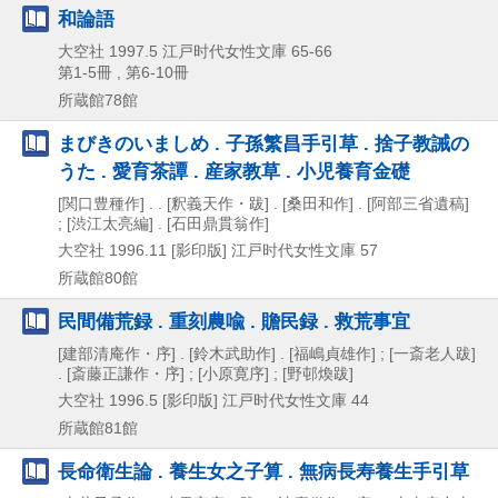
和論語
大空社
1997.5
江戸时代女性文庫 65-66
第1-5冊 , 第6-10冊
所蔵館78館
まびきのいましめ . 子孫繁昌手引草 . 捨子教誡の
うた . 愛育茶譚 . 産家教草 . 小児養育金礎
[関口豊種作] . . [釈義天作・跋] . [桑田和作] . [阿部三省遺稿]
; [渋江太亮編] . [石田鼎貫翁作]
大空社
1996.11
[影印版]
江戸时代女性文庫 57
所蔵館80館
民間備荒録 . 重刻農喩 . 贍民録 . 救荒事宜
[建部清庵作・序] . [鈴木武助作] . [福嶋貞雄作] ; [一斎老人跋]
. [斎藤正謙作・序] ; [小原寛序] ; [野邨煥跋]
大空社
1996.5
[影印版]
江戸时代女性文庫 44
所蔵館81館
長命衛生論 . 養生女之子算 . 無病長寿養生手引草