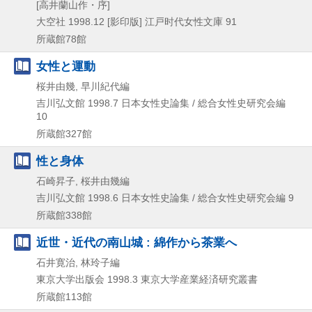
[高井蘭山作・序]
大空社
1998.12
[影印版]
江戸时代女性文庫 91
所蔵館78館
女性と運動
桜井由幾, 早川紀代編
吉川弘文館
1998.7
日本女性史論集 / 総合女性史研究会編
10
所蔵館327館
性と身体
石崎昇子, 桜井由幾編
吉川弘文館
1998.6
日本女性史論集 / 総合女性史研究会編 9
所蔵館338館
近世・近代の南山城 : 綿作から茶業へ
石井寛治, 林玲子編
東京大学出版会
1998.3
東京大学産業経済研究叢書
所蔵館113館