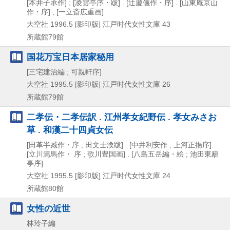
[本井子承作] ; [凌雲亭序・跋] . [辻慶儀作・序] . [山東庵京山
作・序] ; [一立斎広重画]
大空社
1996.5
[影印版]
江戸时代女性文庫 43
所蔵館79館
国花万宝日本居家秘用
[三宅建治編 ; 可親軒序]
大空社
1995.5
[影印版]
江戸时代女性文庫 26
所蔵館79館
二孝伝・二孝伝訳 . 江州孝女紀野伝 . 孝女みさお
草 . 和漢二十四貞女伝
[田革半臧作・序 ; 田文士渙跋] . [中井利安作 ; 上河正揚序] .
[立川焉馬作・ 序 ; 歌川豊国画] . [八島五岳編・絵 ; 池田東籬
亭序]
大空社
1995.5
[影印版]
江戸时代女性文庫 24
所蔵館80館
女性の近世
林玲子編