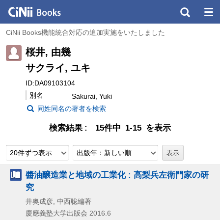
CiNii Books機能統合対応の追加実施をいたしました
桜井, 由幾
サクライ, ユキ
ID:DA09103104
別名
Sakurai, Yuki
同姓同名の著者を検索
検索結果
15件中 1-15 を表示
20件ずつ表示
出版年：新しい順
醬油醸造業と地域の工業化 : 高梨兵左衛門家の研
究
井奥成彦, 中西聡編著
慶應義塾大学出版会
2016.6