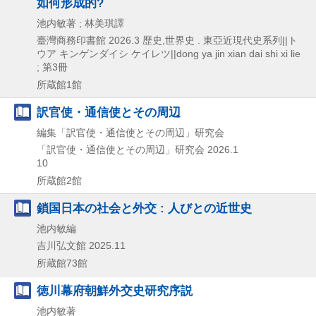
如何形成的?
池内敏著 ; 林美琪譯
臺灣商務印書館
2026.3
歴史,
世界史 . 東亞近現代史系列||ト
ウア キンゲンダイシ ケイレツ||dong ya jin xian dai shi xi lie
; 第3冊
所蔵館1館
訳官使・通信使とその周辺
編集「訳官使・通信使とその周辺」研究会
「訳官使・通信使とその周辺」研究会
2026.1
10
所蔵館2館
鎖国日本の社会と外交 : 人びとの近世史
池内敏編
吉川弘文館
2025.11
所蔵館73館
徳川幕府朝鮮外交史研究序説
池内敏著