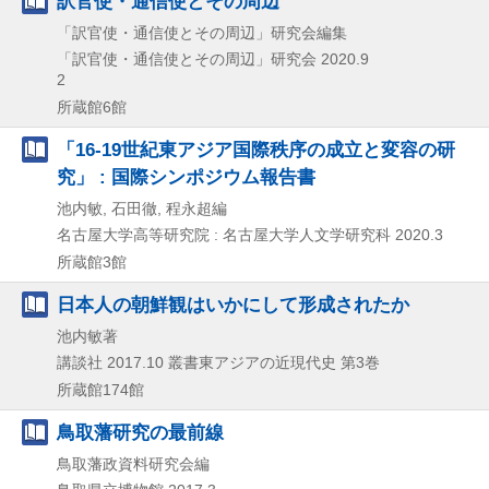
訳官使・通信使とその周辺
「訳官使・通信使とその周辺」研究会編集
「訳官使・通信使とその周辺」研究会
2020.9
2
所蔵館6館
「16-19世紀東アジア国際秩序の成立と変容の研
究」 : 国際シンポジウム報告書
池内敏, 石田徹, 程永超編
名古屋大学高等研究院 : 名古屋大学人文学研究科
2020.3
所蔵館3館
日本人の朝鮮観はいかにして形成されたか
池内敏著
講談社
2017.10
叢書東アジアの近現代史 第3巻
所蔵館174館
鳥取藩研究の最前線
鳥取藩政資料研究会編