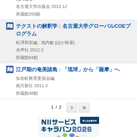
名古屋大学出版会
2012.12
所蔵館260館
テクストの解釈学 : 名古屋大学グローバルCOEプ
ログラム
松澤和宏編 ; 池内敏 [ほか執筆]
水声社
2012.3
所蔵館94館
江戸期の奄美諸島 : 「琉球」から「薩摩」へ
知名町教育委員会編
南方新社
2011.3
所蔵館48館
1 / 2