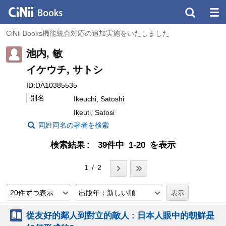
CiNii Books機能統合対応の追加実施をいたしました
池内, 敏
イケウチ, サトシ
ID:DA10385535
別名
Ikeuchi, Satoshi
Ikeuti, Satosi
同姓同名の著者を検索
検索結果
39件中 1-20 を表示
1 / 2
20件ずつ表示
出版年：新しい順
從友好的鄰人到對立的敵人 : 日本人眼中的朝鮮是