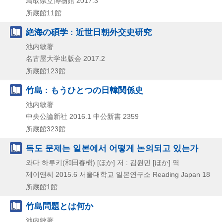
鳥取県立博物館
2017.3
所蔵館11館
絶海の碩学 : 近世日朝外交史研究
池内敏著
名古屋大学出版会
2017.2
所蔵館123館
竹島 : もうひとつの日韓関係史
池内敏著
中央公論新社
2016.1
中公新書 2359
所蔵館323館
독도 문제는 일본에서 어떻게 논의되고 있는가
와다 하루키(和田春樹) [ほか] 저 : 김원민 [ほか] 역
제이앤씨
2015.6
서울대학교 일본연구소 Reading Japan 18
所蔵館1館
竹島問題とは何か
池内敏著