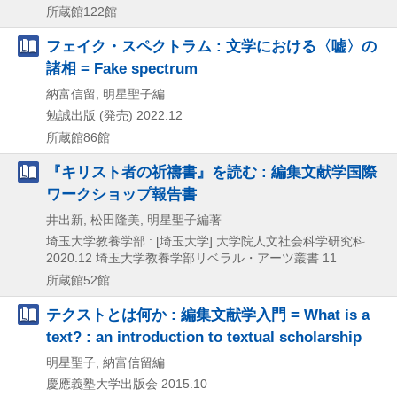
所蔵館122館
フェイク・スペクトラム : 文学における〈嘘〉の
諸相 = Fake spectrum
納富信留, 明星聖子編
勉誠出版 (発売)
2022.12
所蔵館86館
『キリスト者の祈禱書』を読む : 編集文献学国際
ワークショップ報告書
井出新, 松田隆美, 明星聖子編著
埼玉大学教養学部 : [埼玉大学] 大学院人文社会科学研究科
2020.12
埼玉大学教養学部リベラル・アーツ叢書 11
所蔵館52館
テクストとは何か : 編集文献学入門 = What is a
text? : an introduction to textual scholarship
明星聖子, 納富信留編
慶應義塾大学出版会
2015.10