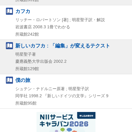
カフカ
リッチー・ロバートソン [著] ; 明星聖子訳・解説
岩波書店
2008.3
1冊でわかる
所蔵館242館
新しいカフカ : 「編集」が変えるテクスト
明星聖子著
慶應義塾大学出版会
2002.2
所蔵館129館
僕の旅
シュテン・ナドルニー原著 ; 明星聖子訳
同学社
1998.2
『新しいドイツの文学』シリーズ 9
所蔵館95館