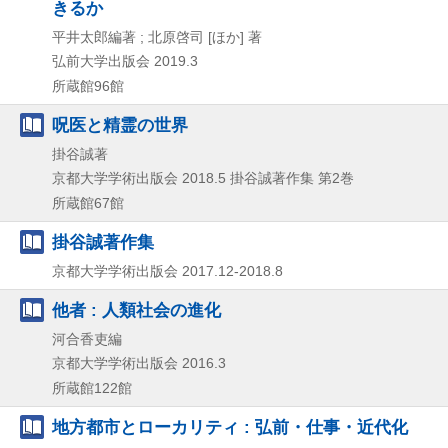
きるか
平井太郎編著 ; 北原啓司 [ほか] 著
弘前大学出版会
2019.3
所蔵館96館
呪医と精霊の世界
掛谷誠著
京都大学学術出版会
2018.5
掛谷誠著作集 第2巻
所蔵館67館
掛谷誠著作集
京都大学学術出版会
2017.12-2018.8
他者 : 人類社会の進化
河合香吏編
京都大学学術出版会
2016.3
所蔵館122館
地方都市とローカリティ : 弘前・仕事・近代化