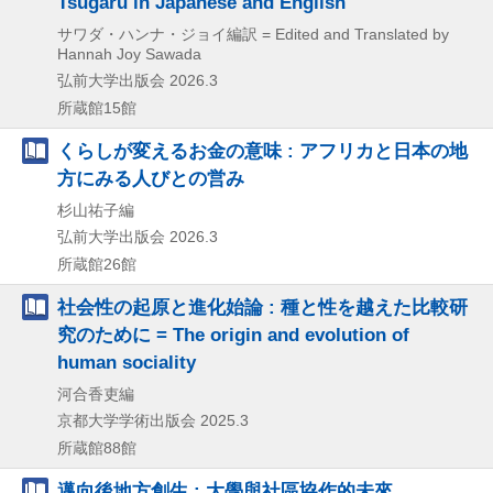
Tsugaru in Japanese and English
サワダ・ハンナ・ジョイ編訳 = Edited and Translated by
Hannah Joy Sawada
弘前大学出版会
2026.3
所蔵館15館
くらしが変えるお金の意味 : アフリカと日本の地
方にみる人びとの営み
杉山祐子編
弘前大学出版会
2026.3
所蔵館26館
社会性の起原と進化始論 : 種と性を越えた比較研
究のために = The origin and evolution of
human sociality
河合香吏編
京都大学学術出版会
2025.3
所蔵館88館
邁向後地方創生 : 大學與社區協作的未來