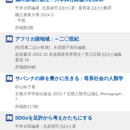
平井太郎編著, 北原啟司 [ほか] 著 ; 葉晉嘉 [ほか] 翻譯
國立屏東大學
2024.3
: 平装
所蔵館2館
アフリカ諸地域 : ～二〇世紀
[松田素二ほか執筆] ; 永原陽子責任編集
岩波書店
2022.10
岩波講座世界歴史 / 荒川正晴 [ほか] 編集
委員 18
所蔵館84館
サバンナの林を豊かに生きる : 母系社会の人類学
杉山祐子著
京都大学学術出版会
2022.7
生態人類学は挑む Monograph ;
7
所蔵館117館
SDGsを足許から考えかたちにする
平井太郎編著 ; 北原啓司 [ほか] 著