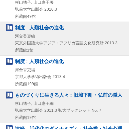
杉山祐子, 山口恵子著
弘前大学出版会
2016.3
所蔵館49館
制度 : 人類社会の進化
河合香吏編
東京外国語大学アジア・アフリカ言語文化研究所
2013.3
所蔵館1館
制度 : 人類社会の進化
河合香吏編
京都大学学術出版会
2013.4
所蔵館199館
ものづくりに生きる人々 : 旧城下町・弘前の職人
杉山祐子, 山口恵子編
弘前大学出版会
2011.3
弘大ブックレット No. 7
所蔵館19館
津軽、近代化のダイナミズム : 社会学・社会心理