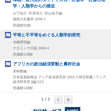
学・人類学からの接近
山下祐介, 作道信介, 杉山祐子編
御茶の水書房
2008.2
所蔵館91館
平等と不平等をめぐる人類学的研究
寺嶋秀明編
ナカニシヤ出版
2004.4
所蔵館118館
アフリカの政治経済変動と農村社会
高根務編
日本貿易振興会 アジア経済研究所
2001.3
研究双書 / アジア
経済研究所 [編] 513
所蔵館138館
1 / 2