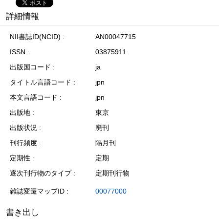
詳細情報
NII書誌ID(NCID)
AN00047715
ISSN
03875911
出版国コード
ja
タイトル言語コード
jpn
本文言語コード
jpn
出版地
東京
出版状況
廃刊
刊行頻度
隔月刊
定期性
定期
逐次刊行物のタイプ
定期刊行物
雑誌変遷マップID
00077000
書き出し