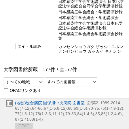
日本感染症学会学術講演会 日本化学
療法学会総会合同学会学術講演抄録
日本感染症学会総会・学術講演抄録
日本感染症学会総会・学術講演会
日本感染症学会学術講演会日本化学
療法学会総会学術講演抄録
日本感染症学会総会学術講演会抄録
集
タイトル読み
カンセンショウガク ザッシ : ニホン
デンセンビョウ ガッカイ キカンシ
大学図書館所蔵
177
件 /
全
177
件
すべての地域
すべての図書館
OPACリンクあり
(地独)総合病院 国保旭中央病院 図書室
図/第2
1989-2014
63(7-12),
64-66,
67(1-6,
8-12),
68,
69(1-5),
70-75,
76(1-7,
9-12),
77(1,
3-12),
78(1-3,
6,
11-12),
79-83,
84(1-4,
6),
85,
86(1-2,
4-6),
87(1,
4),
88(1-4)
OPAC