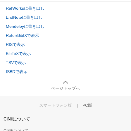
RefWorksに書き出し
EndNoteに書き出し
Mendeleyに書き出し
Refer/BibIXで表示
RISで表示
BibTeXで表示
TSVで表示
ISBDで表示
ページトップへ
スマートフォン版
|
PC版
CiNiiについて
CiNiiについて