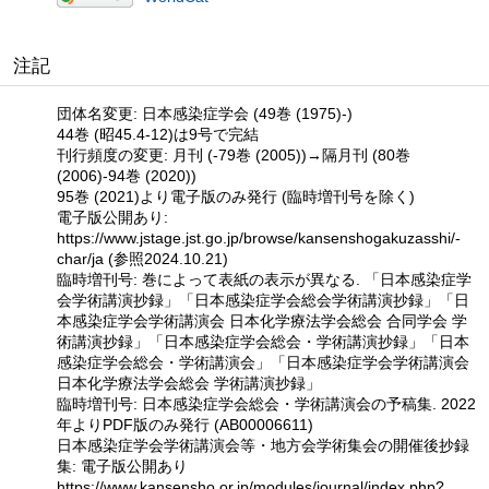
注記
団体名変更: 日本感染症学会 (49巻 (1975)-)
44巻 (昭45.4-12)は9号で完結
刊行頻度の変更: 月刊 (-79巻 (2005))→隔月刊 (80巻
(2006)-94巻 (2020))
95巻 (2021)より電子版のみ発行 (臨時増刊号を除く)
電子版公開あり:
https://www.jstage.jst.go.jp/browse/kansenshogakuzasshi/-
char/ja (参照2024.10.21)
臨時増刊号: 巻によって表紙の表示が異なる. 「日本感染症学
会学術講演抄録」「日本感染症学会総会学術講演抄録」「日
本感染症学会学術講演会 日本化学療法学会総会 合同学会 学
術講演抄録」「日本感染症学会総会・学術講演抄録」「日本
感染症学会総会・学術講演会」「日本感染症学会学術講演会
日本化学療法学会総会 学術講演抄録」
臨時増刊号: 日本感染症学会総会・学術講演会の予稿集. 2022
年よりPDF版のみ発行 (AB00006611)
日本感染症学会学術講演会等・地方会学術集会の開催後抄録
集: 電子版公開あり
https://www.kansensho.or.jp/modules/journal/index.php?