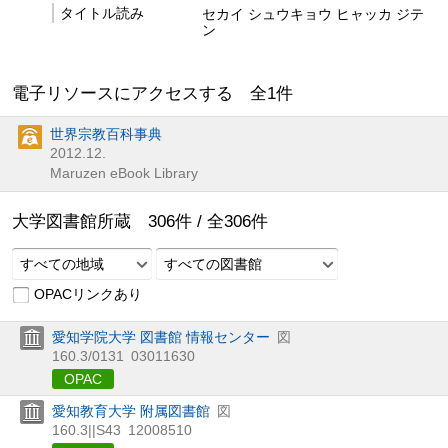
タイトル読み
セカイ シュウキョウ ヒャッカ ジテ
ン
電子リソースにアクセスする 全
1
件
世界宗教百科事典
2012.12.
Maruzen eBook Library
大学図書館所蔵
306
件 /
全
306
件
すべての地域
すべての図書館
OPACリンクあり
愛知学院大学 図書館 情報センター
図
160.3/0131
03011630
OPAC
愛知教育大学 附属図書館
図
160.3||S43
12008510