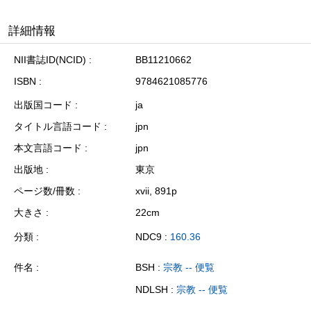
詳細情報
NII書誌ID(NCID)
BB11210662
ISBN
9784621085776
出版国コード
ja
タイトル言語コード
jpn
本文言語コード
jpn
出版地
東京
ページ数/冊数
xvii, 891p
大きさ
22cm
分類
NDC9 :
160.36
件名
BSH :
宗教 -- 便覧
NDLSH :
宗教 -- 便覧