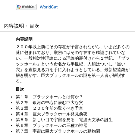
WorldCat
内容説明・目次
内容説明
２００年以上前にその存在が予言されながら、いまだ多くの
謎に包まれており、厳密にはその存在すら確認されていな
い。一般相対性理論による理論的裏付けから１世紀、「ブラ
ックホール」という命名から半世紀、人類はついに「黒い
穴」を直接見る力を手に入れようとしている。最新望遠鏡が
解き明かす、巨大ブラックホールの謎を第一人者が解説す
る。
目次
第１章 ブラックホールとは何か？
第２章 銀河の中心に潜む巨大な穴
第３章 ２００年前の驚くべき予言
第４章 巨大ブラックホール発見前夜
第５章 新しい目で宇宙を見る—電波天文学の誕生
第６章 ブラックホールの三種の神器
第７章 宇宙は巨大ブラックホールの動物園