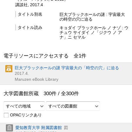
講談社, 2017.4
タイトル別名
巨大ブラックホールの謎 : 宇宙最大
の時空の穴に迫る
タイトル読み
キョダイ ブラックホール ノ ナゾ : ウ
チュウ サイダイ ノ「ジクウ ノ ア
ナ」ニ セマル
電子リソースにアクセスする 全
1
件
巨大ブラックホールの謎 宇宙最大の「時空の穴」に迫る
2017.4.
Maruzen eBook Library
大学図書館所蔵
300
件 /
全
300
件
すべての地域
すべての図書館
OPACリンクあり
愛知教育大学 附属図書館
図