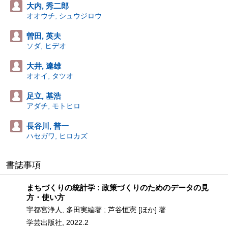
大内, 秀二郎
オオウチ, シュウジロウ
曽田, 英夫
ソダ, ヒデオ
大井, 達雄
オオイ, タツオ
足立, 基浩
アダチ, モトヒロ
長谷川, 普一
ハセガワ, ヒロカズ
書誌事項
まちづくりの統計学 : 政策づくりのためのデータの見
方・使い方
宇都宮浄人, 多田実編著 ; 芦谷恒憲 [ほか] 著
学芸出版社, 2022.2