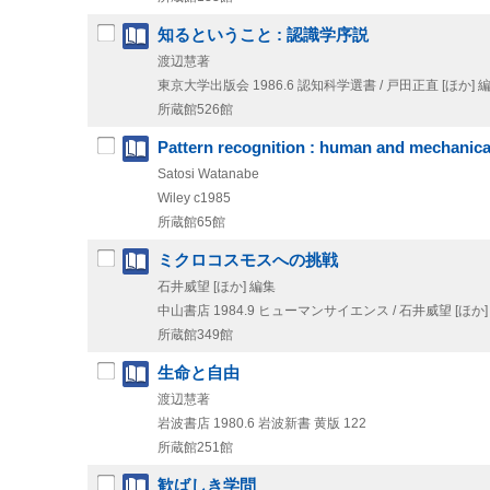
知るということ : 認識学序説
渡辺慧著
東京大学出版会
1986.6
認知科学選書 / 戸田正直 [ほか] 編
所蔵館526館
Pattern recognition : human and mechanica
Satosi Watanabe
Wiley
c1985
所蔵館65館
ミクロコスモスへの挑戦
石井威望 [ほか] 編集
中山書店
1984.9
ヒューマンサイエンス / 石井威望 [ほか] 
所蔵館349館
生命と自由
渡辺慧著
岩波書店
1980.6
岩波新書 黄版 122
所蔵館251館
歓ばしき学問