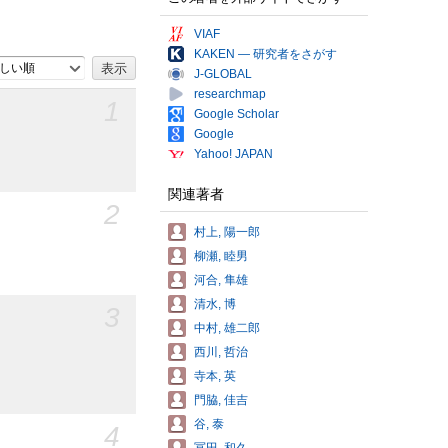
VIAF
KAKEN — 研究者をさがす
しい順
J-GLOBAL
researchmap
1
Google Scholar
Google
Yahoo! JAPAN
関連著者
2
村上, 陽一郎
柳瀬, 睦男
河合, 隼雄
清水, 博
3
中村, 雄二郎
西川, 哲治
寺本, 英
門脇, 佳吉
谷, 泰
4