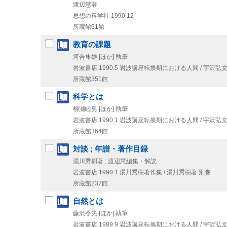
渡辺慧著
思想の科学社
1990.12
所蔵館61館
教育の課題
河合隼雄 [ほか] 執筆
岩波書店
1990.5
岩波講座転換期における人間 / 宇沢弘文 [
所蔵館351館
科学とは
柳瀬睦男 [ほか] 執筆
岩波書店
1990.1
岩波講座転換期における人間 / 宇沢弘文 [
所蔵館364館
対談 ; 年譜・著作目録
湯川秀樹著 ; 渡辺慧編集・解説
岩波書店
1990.1
湯川秀樹著作集 / 湯川秀樹著 別巻
所蔵館237館
自然とは
藤沢令夫 [ほか] 執筆
岩波書店
1989.9
岩波講座転換期における人間 / 宇沢弘文 [