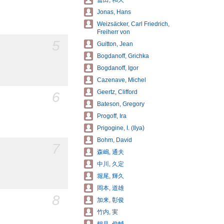
冨田, 和久
Jonas, Hans
Weizsäcker, Carl Friedrich,
Freiherr von
5
Guitton, Jean
Bogdanoff, Grichka
Bogdanoff, Igor
Cazenave, Michel
Geertz, Clifford
6
Bateson, Gregory
Progoff, Ira
Prigogine, I. (Ilya)
Bohm, David
7
森嶋, 通夫
中川, 久定
堀尾, 輝久
岡本, 道雄
8
加来, 彰俊
竹内, 実