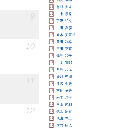
鶴見, 俊輔
色川, 大吉
9
山中, 康裕
宇沢, 弘文
吉田, 夏彦
並木, 美喜雄
豊田, 利幸
10
戸田, 正直
鶴見, 和子
山本, 達郎
西島, 和彦
湯川, 秀樹
11
藤沢, 令夫
吉良, 竜夫
米本, 昌平
内山, 勝利
12
徳永, 宗雄
池田, 秀三
佐竹, 昭広