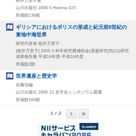
桜井万里子著
山川出版社
2006.5
Historia 023
所蔵館136館
ギリシアにおけるポリスの形成と紀元前8世紀の
東地中海世界
研究代表者 桜井万里子
[桜井万里子]
2005.3
科学研究費補助金(基盤研究(B)(2))研究
成果報告書 平成14年度-平成16年度
所蔵館2館
世界遺産と歴史学
佐藤信編
山川出版社
2005.12
史学会シンポジウム叢書
所蔵館165館
1 / 2