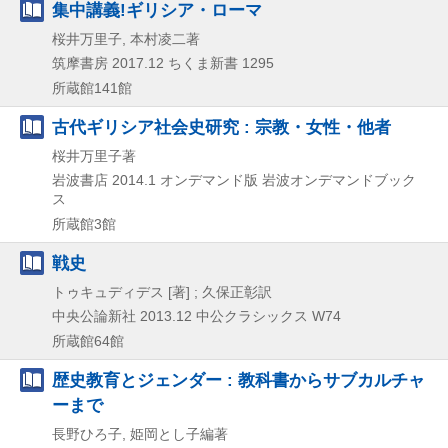
集中講義!ギリシア・ローマ
桜井万里子, 本村凌二著
筑摩書房
2017.12
ちくま新書 1295
所蔵館141館
古代ギリシア社会史研究 : 宗教・女性・他者
桜井万里子著
岩波書店
2014.1
オンデマンド版
岩波オンデマンドブック
ス
所蔵館3館
戦史
トゥキュディデス [著] ; 久保正彰訳
中央公論新社
2013.12
中公クラシックス W74
所蔵館64館
歴史教育とジェンダー : 教科書からサブカルチャ
ーまで
長野ひろ子, 姫岡とし子編著