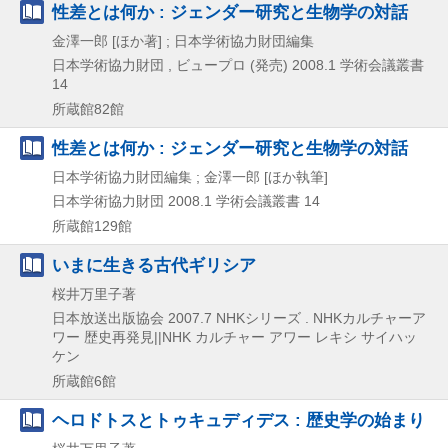
性差とは何か : ジェンダー研究と生物学の対話
金澤一郎 [ほか著] ; 日本学術協力財団編集
日本学術協力財団 , ビュープロ (発売)
2008.1
学術会議叢書
14
所蔵館82館
性差とは何か : ジェンダー研究と生物学の対話
日本学術協力財団編集 ; 金澤一郎 [ほか執筆]
日本学術協力財団
2008.1
学術会議叢書 14
所蔵館129館
いまに生きる古代ギリシア
桜井万里子著
日本放送出版協会
2007.7
NHKシリーズ . NHKカルチャーア
ワー 歴史再発見||NHK カルチャー アワー レキシ サイハッ
ケン
所蔵館6館
ヘロドトスとトゥキュディデス : 歴史学の始まり