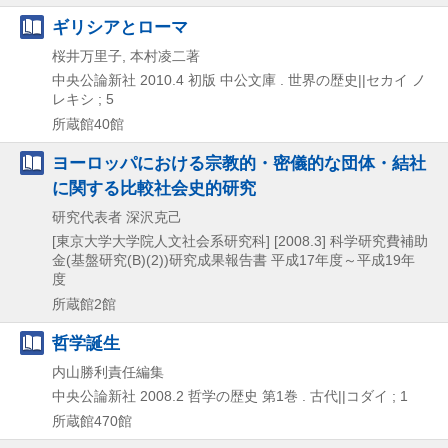
ギリシアとローマ
桜井万里子, 本村凌二著
中央公論新社
2010.4
初版
中公文庫 . 世界の歴史||セカイ ノ
レキシ ; 5
所蔵館40館
ヨーロッパにおける宗教的・密儀的な団体・結社
に関する比較社会史的研究
研究代表者 深沢克己
[東京大学大学院人文社会系研究科]
[2008.3]
科学研究費補助
金(基盤研究(B)(2))研究成果報告書 平成17年度～平成19年
度
所蔵館2館
哲学誕生
内山勝利責任編集
中央公論新社
2008.2
哲学の歴史 第1巻 . 古代||コダイ ; 1
所蔵館470館