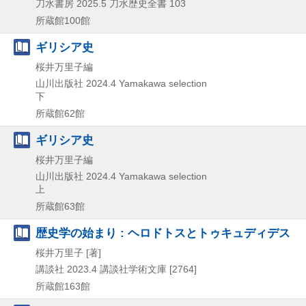
刀水書房
2025.5
刀水歴史全書 103
所蔵館100館
ギリシア史
桜井万里子編
山川出版社
2024.4
Yamakawa selection
下
所蔵館62館
ギリシア史
桜井万里子編
山川出版社
2024.4
Yamakawa selection
上
所蔵館63館
歴史学の始まり : ヘロドトスとトゥキュディデス
桜井万里子 [著]
講談社
2023.4
講談社学術文庫 [2764]
所蔵館163館