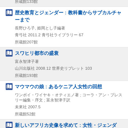
所蔵館133館
歴史教育とジェンダー : 教科書からサブカルチャ
ーまで
長野ひろ子, 姫岡とし子編著
青弓社
2011.2
青弓社ライブラリー 67
所蔵館207館
スワヒリ都市の盛衰
富永智津子著
山川出版社
2008.12
世界史リブレット 103
所蔵館193館
マウマウの娘 : あるケニア人女性の回想
ワンボイ・ワイヤキ・オティエノ著 ; コーラ・アン・プレス
リー編集・序文 ; 富永智津子訳
未來社
2007.5
所蔵館52館
新しいアフリカ史像を求めて : 女性・ジェンダ