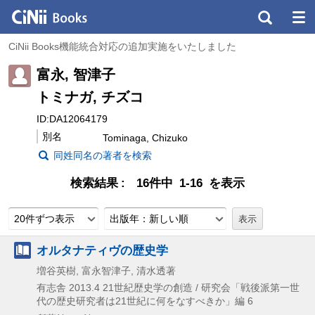
CiNii Books機能統合対応の追加実施をいたしました
富永, 智津子
トミナガ, チズコ
ID:DA12064179
別名
Tominaga, Chizuko
同姓同名の著者を検索
検索結果
16件中 1-16 を表示
20件ずつ表示
出版年：新しい順
オルタナティヴの歴史学
増谷英樹, 富永智津子, 清水透著
有志舎
2013.4
21世紀歴史学の創造 / 研究会「戦後派第一世
代の歴史研究者は21世紀に何をなすべきか」編 6