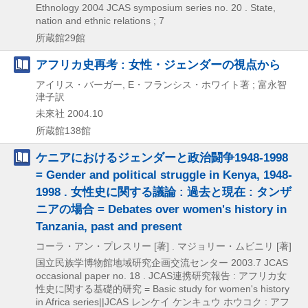
Ethnology
2004
JCAS symposium series no. 20 . State,
nation and ethnic relations ; 7
所蔵館29館
アフリカ史再考 : 女性・ジェンダーの視点から
アイリス・バーガー, E・フランシス・ホワイト著 ; 富永智
津子訳
未來社
2004.10
所蔵館138館
ケニアにおけるジェンダーと政治闘争1948-1998
= Gender and political struggle in Kenya, 1948-
1998 . 女性史に関する議論 : 過去と現在 : タンザ
ニアの場合 = Debates over women's history in
Tanzania, past and present
コーラ・アン・プレスリー [著] . マジョリー・ムビニリ [著]
国立民族学博物館地域研究企画交流センター
2003.7
JCAS
occasional paper no. 18 . JCAS連携研究報告 : アフリカ女
性史に関する基礎的研究 = Basic study for women's history
in Africa series||JCAS レンケイ ケンキュウ ホウコク : アフ