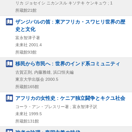
リカ ジョセイシ ニカンスル キソテキ ケンキュウ ; 1
所蔵館21館
ザンジバルの笛 : 東アフリカ・スワヒリ世界の歴
史と文化
富永智津子著
未来社
2001.4
所蔵館93館
移民から市民へ : 世界のインド系コミュニティ
古賀正則, 内藤雅雄, 浜口恒夫編
東京大学出版会
2000.5
所蔵館165館
アフリカの女性史 : ケニア独立闘争とキクユ社会
コーラ・アン・プレスリー著 ; 富永智津子訳
未來社
1999.5
所蔵館131館