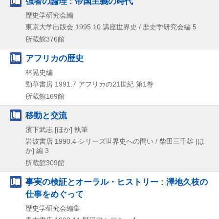
強者の論理 : 帝国主義の時代
歴史学研究会編
東京大学出版会
1995.10
講座世界史 / 歴史学研究会編 5
所蔵館376館
アフリカの歴史
林晃史編
勁草書房
1991.7
アフリカの21世紀 第1巻
所蔵館169館
移動と交流
濱下武志 [ほか] 執筆
岩波書店
1990.4
シリーズ世界史への問い / 柴田三千雄 [ほ
か] 編 3
所蔵館309館
事実の検証とオーラル・ヒストリー : 澤地久枝の
仕事をめぐって
歴史学研究会編集