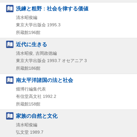
洗練と粗野 : 社会を律する価値
清水昭俊編
東京大学出版会
1995.3
所蔵館196館
近代に生きる
清水昭俊, 吉岡政徳編
東京大学出版会
1993.7
オセアニア 3
所蔵館186館
南太平洋諸国の法と社会
畑博行編集代表
有信堂高文社
1992.2
所蔵館158館
家族の自然と文化
清水昭俊編
弘文堂
1989.7