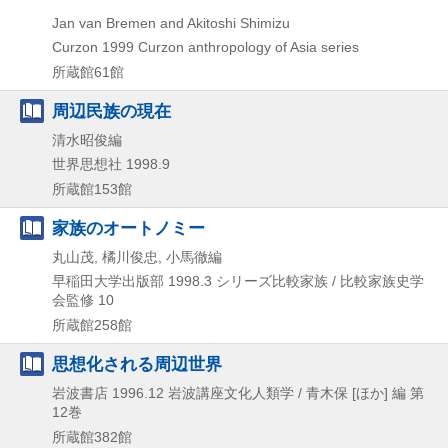
Jan van Bremen and Akitoshi Shimizu
Curzon
1999
Curzon anthropology of Asia series
所蔵館61館
周辺民族の現在
清水昭俊編
世界思想社
1998.9
所蔵館153館
家族のオートノミー
丸山茂, 橘川俊忠, 小馬徹編
早稲田大学出版部
1998.3
シリーズ比較家族 / 比較家族史学
会監修 10
所蔵館258館
思想化される周辺世界
岩波書店
1996.12
岩波講座文化人類学 / 青木保 [ほか] 編 第
12巻
所蔵館382館