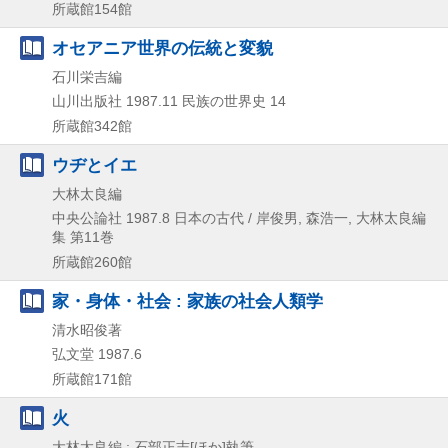
所蔵館154館
オセアニア世界の伝統と変貌
石川栄吉編
山川出版社
1987.11
民族の世界史 14
所蔵館342館
ウヂとイエ
大林太良編
中央公論社
1987.8
日本の古代 / 岸俊男,
森浩一,
大林太良編
集 第11巻
所蔵館260館
家・身体・社会 : 家族の社会人類学
清水昭俊著
弘文堂
1987.6
所蔵館171館
火
大林太良編 ; 石部正志[ほか]執筆