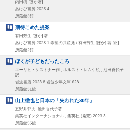
内田樹 [ほか著]
あけび書房
2025.4
所蔵館3館
期待こめた提案
有田芳生 [ほか] 著
あけび書房
2023.1
希望の共産党 / 有田芳生 [ほか] 著 [正]
所蔵館2館
ぼくが子どもだったころ
エーリヒ・ケストナー作 ; ホルスト・レムケ絵 ; 池田香代子
訳
岩波書店
2023.8
岩波少年文庫 628
所蔵館31館
山上徹也と日本の「失われた30年」
五野井郁夫, 池田香代子著
集英社インターナショナル , 集英社 (発売)
2023.3
所蔵館55館