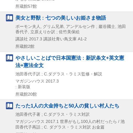
所蔵館57館
美女と野獣 : 七つの美しいお姫さま物語
ボーモン夫人, グリム兄弟, アンデルセン作 ; 巖谷國士, 池田
香代子, 立原えりか訳 ; 佐竹美保絵
講談社
2017.3
講談社青い鳥文庫 A1-2
所蔵館2館
やさしいことばで日本国憲法 : 新訳条文+英文憲
法+憲法全文
池田香代子訳 ; C.ダグラス・ラミス監修・解説
マガジンハウス
2017.3
: 新装版
所蔵館20館
たった1人の大金持ちと50人の貧しい村人たち
池田香代子著 ; C.ダグラス・ラミス対訳
マガジンハウス
2017.1
世界がもし100人の村だったら / 池
田香代子再話 ; C. ダグラス・ラミス対訳 お金篇