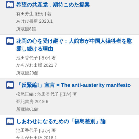
希望の共産党 : 期待こめた提案
有田芳生 [ほか] 著
あけび書房
2023.1
所蔵館8館
花岡の心を受け継ぐ : 大館市が中国人犠牲者を慰
霊し続ける理由
池田香代子 [ほか] 著
かもがわ出版
2021.7
所蔵館29館
「反緊縮!」宣言 = The anti-austerity manifesto
松尾匡編 ; 池田香代子 [ほか] 著
亜紀書房
2019.6
所蔵館61館
しあわせになるための「福島差別」論
池田香代子 [ほか] 著
かもがわ出版
2018.1