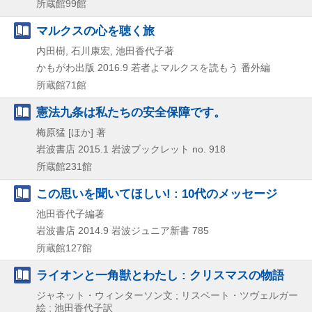
所蔵館99館
マルクスの心を聴く旅
内田樹, 石川康宏, 池田香代子著
かもがわ出版
2016.9
若者よマルクスを読もう 番外編
所蔵館71館
憲法九条は私たちの安全保障です。
梅原猛 [ほか] 著
岩波書店
2015.1
岩波ブックレット no. 918
所蔵館231館
この思いを聞いてほしい! : 10代のメッセージ
池田香代子編著
岩波書店
2014.9
岩波ジュニア新書 785
所蔵館127館
ライオンと一角獣とわたし : クリスマスの物語
ジャネット・ウィンターソン文 ; リスベート・ツヴェルガー
絵 ; 池田香代子訳