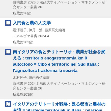
白桃書房
2026.3
法政大学イノベーション・マネジメント研
究センター叢書 30
所蔵館26館
入門食と農の人文学
湯澤規子, 伊丹一浩, 藤原辰史編著
ミネルヴァ書房
2024.4
所蔵館203館
南イタリアの食とテリトーリオ : 農業が社会を変
える : territorio enogastronomia km 0
autoctono = Cibo e territorio nel Sud Italia :
l'agricoltura trasforma la società
木村純子, 陣内秀信編著
白桃書房
2024.3
法政大学イノベーション・マネジメント研
究センター叢書 26
所蔵館103館
イタリアのテリトーリオ戦略 : 甦る都市と農村の
交流 = Strategie territoriali in Italia : relazioni