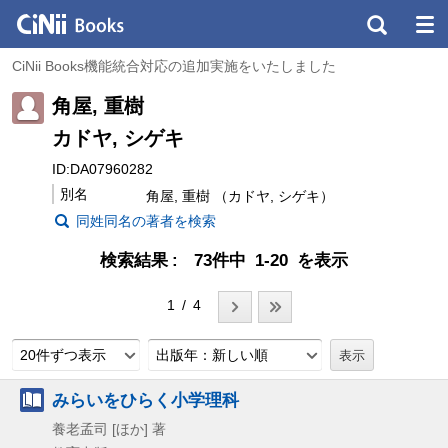
CiNii Books機能統合対応の追加実施をいたしました
角屋, 重樹
カドヤ, シゲキ
ID:DA07960282
別名
角屋, 重樹 （カドヤ, シゲキ）
同姓同名の著者を検索
検索結果
73件中 1-20 を表示
1 / 4
20件ずつ表示
出版年：新しい順
みらいをひらく小学理科
養老孟司 [ほか] 著