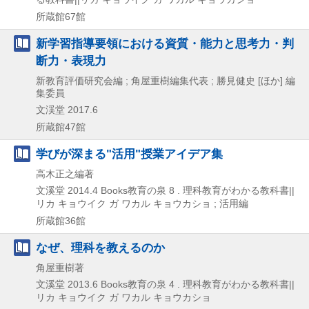
所蔵館67館
新学習指導要領における資質・能力と思考力・判
断力・表現力
新教育評価研究会編 ; 角屋重樹編集代表 ; 勝見健史 [ほか] 編
集委員
文渓堂
2017.6
所蔵館47館
学びが深まる"活用"授業アイデア集
高木正之編著
文溪堂
2014.4
Books教育の泉 8 . 理科教育がわかる教科書||
リカ キョウイク ガ ワカル キョウカショ ; 活用編
所蔵館36館
なぜ、理科を教えるのか
角屋重樹著
文溪堂
2013.6
Books教育の泉 4 . 理科教育がわかる教科書||
リカ キョウイク ガ ワカル キョウカショ