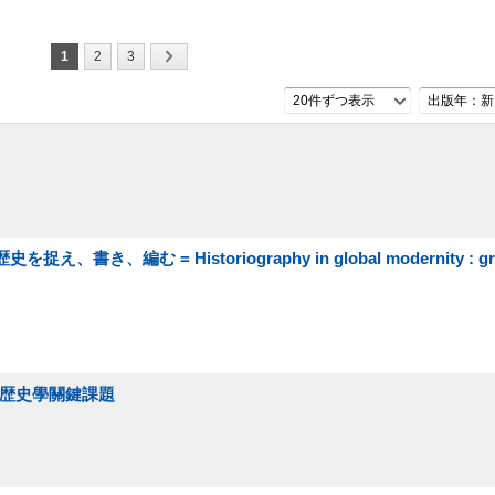
1
2
3
20件ずつ表示
出版年：新
編む = Historiography in global modernity : gra
的歴史學關鍵課題