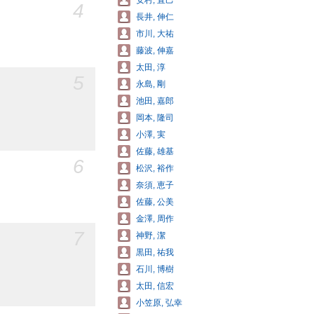
安村, 直己
4
長井, 伸仁
市川, 大祐
藤波, 伸嘉
太田, 淳
5
永島, 剛
池田, 嘉郎
岡本, 隆司
小澤, 実
佐藤, 雄基
6
松沢, 裕作
奈須, 恵子
佐藤, 公美
金澤, 周作
7
神野, 潔
黒田, 祐我
石川, 博樹
太田, 信宏
小笠原, 弘幸