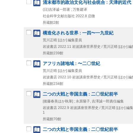
清末都市的政治文化与社会统合 : 天津的近代
(日)吉泽诚一郎著 ; 万鲁建译
社会科学文献出版社
2022.8
启微
所蔵館2館
構造化される世界 : 一四〜一九世紀
荒川正晴 [ほか] 編集委員
岩波書店
2022.11
岩波講座世界歴史 / 荒川正晴 [ほか] 編
所蔵館239館
アフリカ諸地域 : 〜二〇世紀
荒川正晴 [ほか] 編集委員
岩波書店
2022.10
岩波講座世界歴史 / 荒川正晴 [ほか] 編
所蔵館234館
二つの大戦と帝国主義 : 二〇世紀前半
[後藤春美ほか執筆] ; 永原陽子, 吉澤誠一郎責任編集
岩波書店
2022.9
岩波講座世界歴史 / 荒川正晴 [ほか] 編集
1
所蔵館70館
二つの大戦と帝国主義 : 二〇世紀前半