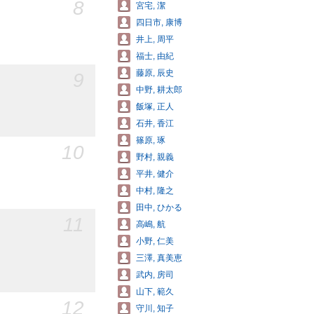
8
宮宅, 潔
四日市, 康博
井上, 周平
福士, 由紀
藤原, 辰史
9
中野, 耕太郎
飯塚, 正人
石井, 香江
篠原, 琢
10
野村, 親義
平井, 健介
中村, 隆之
田中, ひかる
11
高嶋, 航
小野, 仁美
三澤, 真美恵
武内, 房司
山下, 範久
12
守川, 知子