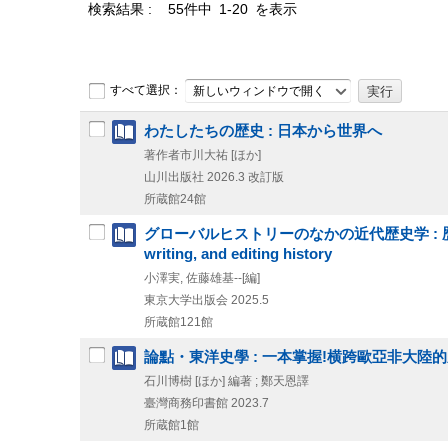
検索結果
55件中 1-20 を表示
すべて選択：
新しいウィンドウで開く
わたしたちの歴史 : 日本から世界へ
著作者市川大祐 [ほか]
山川出版社
2026.3
改訂版
所蔵館24館
グローバルヒストリーのなかの近代歴史学 : 歴史を捉え、書き、
writing, and editing history
小澤実, 佐藤雄基--[編]
東京大学出版会
2025.5
所蔵館121館
論點・東洋史學 : 一本掌握!横跨歐亞非大陸
石川博樹 [ほか] 編著 ; 鄭天恩譯
臺灣商務印書館
2023.7
所蔵館1館