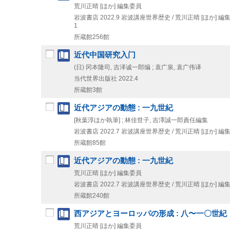
荒川正晴 [ほか] 編集委員
岩波書店
2022.9
岩波講座世界歴史 / 荒川正晴 [ほか] 編集
1
所蔵館256館
近代中国研究入门
(日) 冈本隆司, 吉泽诚一郎编 ; 袁广泉, 袁广伟译
当代世界出版社
2022.4
所蔵館3館
近代アジアの動態 : 一九世紀
[秋葉淳ほか執筆] ; 林佳世子, 吉澤誠一郎責任編集
岩波書店
2022.7
岩波講座世界歴史 / 荒川正晴 [ほか] 編集
所蔵館85館
近代アジアの動態 : 一九世紀
荒川正晴 [ほか] 編集委員
岩波書店
2022.7
岩波講座世界歴史 / 荒川正晴 [ほか] 編集
所蔵館240館
西アジアとヨーロッパの形成 : 八〜一〇世紀
荒川正晴 [ほか] 編集委員