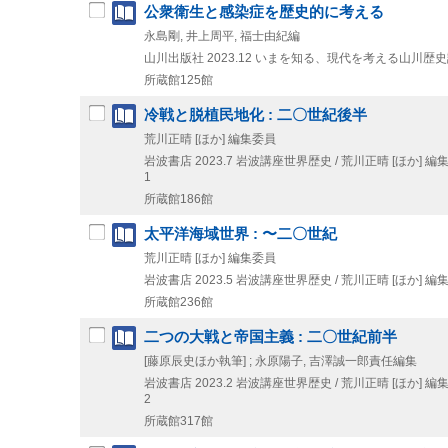
公衆衛生と感染症を歴史的に考える
永島剛, 井上周平, 福士由紀編
山川出版社
2023.12
いまを知る、現代を考える山川歴史
所蔵館125館
冷戦と脱植民地化 : 二〇世紀後半
荒川正晴 [ほか] 編集委員
岩波書店
2023.7
岩波講座世界歴史 / 荒川正晴 [ほか] 編集
1
所蔵館186館
太平洋海域世界 : 〜二〇世紀
荒川正晴 [ほか] 編集委員
岩波書店
2023.5
岩波講座世界歴史 / 荒川正晴 [ほか] 編集
所蔵館236館
二つの大戦と帝国主義 : 二〇世紀前半
[藤原辰史ほか執筆] ; 永原陽子, 吉澤誠一郎責任編集
岩波書店
2023.2
岩波講座世界歴史 / 荒川正晴 [ほか] 編集
2
所蔵館317館