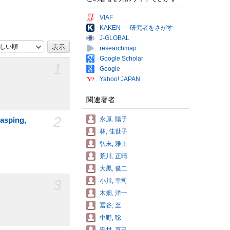
VIAF
KAKEN — 研究者をさがす
J-GLOBAL
しい順
researchmap
Google Scholar
1
Google
Yahoo! JAPAN
関連著者
2
永原, 陽子
sping,
林, 佳世子
弘末, 雅士
荒川, 正晴
大黒, 俊二
3
小川, 幸司
木畑, 洋一
冨谷, 至
中野, 聡