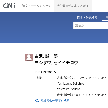
論文・データをさがす
大学図書館の本をさがす
図書・雑誌検索
吉沢, 誠一郎
ヨシザワ, セイイチロウ
ID:DA13429105
別名
吉澤, 誠一郎（ヨシザワ, セイイチロウ
Yoshizawa, Seiichiro
Yosizawa, Seiitiro
吉泽, 诚一郎（ヨシザワ, セイイチロウ
同姓同名の著者を検索