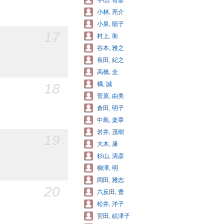
宇山, 智彦
小林, 亮介
小泉, 順子
17
村上, 衛
谷本, 雅之
長田, 紀之
高橋, 圭
橘, 誠
18
菅原, 由美
倉田, 明子
中島, 楽章
岩井, 茂樹
19
大木, 康
杉山, 清彦
柳澤, 明
岡田, 雅志
20
六反田, 豊
松井, 洋子
宮田, 絵津子