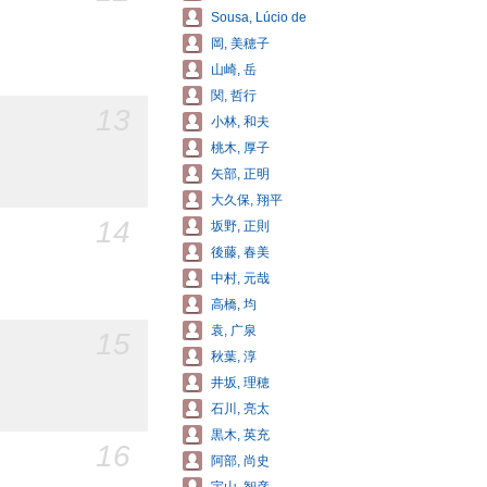
Sousa, Lúcio de
岡, 美穂子
山崎, 岳
関, 哲行
13
小林, 和夫
桃木, 厚子
矢部, 正明
大久保, 翔平
14
坂野, 正則
後藤, 春美
中村, 元哉
高橋, 均
袁, 广泉
15
秋葉, 淳
井坂, 理穂
石川, 亮太
黒木, 英充
16
阿部, 尚史