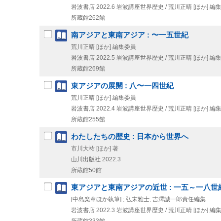
岩波書店
2022.6
岩波講座世界歴史 / 荒川正晴 [ほか] 編集
所蔵館262館
南アジアと東南アジア : 〜一五世紀
荒川正晴 [ほか] 編集委員
岩波書店
2022.5
岩波講座世界歴史 / 荒川正晴 [ほか] 編集
所蔵館269館
東アジアの展開 : 八〜一四世紀
荒川正晴 [ほか] 編集委員
岩波書店
2022.4
岩波講座世界歴史 / 荒川正晴 [ほか] 編集
所蔵館255館
わたしたちの歴史 : 日本から世界へ
市川大祐 [ほか] 著
山川出版社
2022.3
所蔵館50館
東アジアと東南アジアの近世 : 一五～一八世
[中島楽章ほか執筆] ; 弘末雅士, 吉澤誠一郎責任編集
岩波書店
2022.3
岩波講座世界歴史 / 荒川正晴 [ほか] 編集