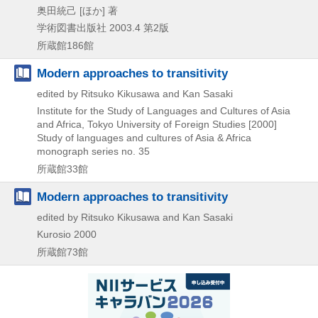
奥田統己 [ほか] 著
学術図書出版社
2003.4
第2版
所蔵館186館
Modern approaches to transitivity
edited by Ritsuko Kikusawa and Kan Sasaki
Institute for the Study of Languages and Cultures of Asia
and Africa, Tokyo University of Foreign Studies
[2000]
Study of languages and cultures of Asia & Africa
monograph series no. 35
所蔵館33館
Modern approaches to transitivity
edited by Ritsuko Kikusawa and Kan Sasaki
Kurosio
2000
所蔵館73館