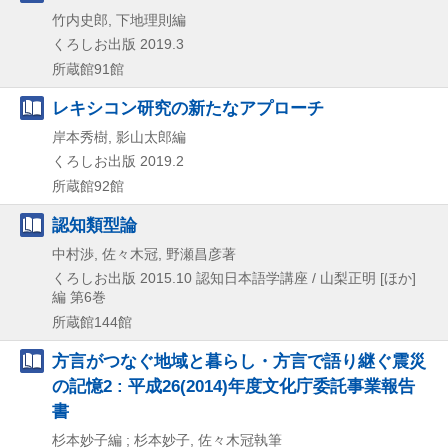
竹内史郎, 下地理則編
くろしお出版
2019.3
所蔵館91館
レキシコン研究の新たなアプローチ
岸本秀樹, 影山太郎編
くろしお出版
2019.2
所蔵館92館
認知類型論
中村渉, 佐々木冠, 野瀬昌彦著
くろしお出版
2015.10
認知日本語学講座 / 山梨正明 [ほか]
編 第6巻
所蔵館144館
方言がつなぐ地域と暮らし・方言で語り継ぐ震災
の記憶2 : 平成26(2014)年度文化庁委託事業報告
書
杉本妙子編 ; 杉本妙子, 佐々木冠執筆