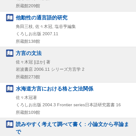
所蔵館209館
他動性の通言語的研究
角田三枝, 佐々木冠, 塩谷亨編集
くろしお出版
2007.11
所蔵館138館
方言の文法
佐々木冠 [ほか] 著
岩波書店
2006.11
シリーズ方言学 2
所蔵館273館
水海道方言における格と文法関係
佐々木冠著
くろしお出版
2004.3
Frontier series日本語研究叢書 16
所蔵館109館
読みやすく考えて調べて書く : 小論文から卒論ま
で