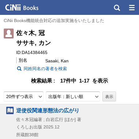
CiNii Books機能統合対応の追加実施をいたしました
佐々木, 冠
ササキ, カン
ID:DA14384465
別名
Sasaki, Kan
同姓同名の著者を検索
検索結果
17件中 1-17 を表示
20件ずつ表示
出版年：新しい順
逆使役関連形態法の広がり
佐々木冠編著 ; 白岩広行 [ほか] 著
くろしお出版
2025.12
所蔵館38館