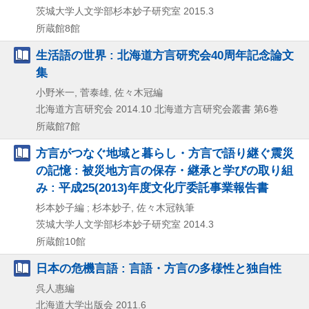
茨城大学人文学部杉本妙子研究室
2015.3
所蔵館8館
生活語の世界 : 北海道方言研究会40周年記念論文
集
小野米一, 菅泰雄, 佐々木冠編
北海道方言研究会
2014.10
北海道方言研究会叢書 第6巻
所蔵館7館
方言がつなぐ地域と暮らし・方言で語り継ぐ震災
の記憶 : 被災地方言の保存・継承と学びの取り組
み : 平成25(2013)年度文化庁委託事業報告書
杉本妙子編 ; 杉本妙子, 佐々木冠執筆
茨城大学人文学部杉本妙子研究室
2014.3
所蔵館10館
日本の危機言語 : 言語・方言の多様性と独自性
呉人惠編
北海道大学出版会
2011.6