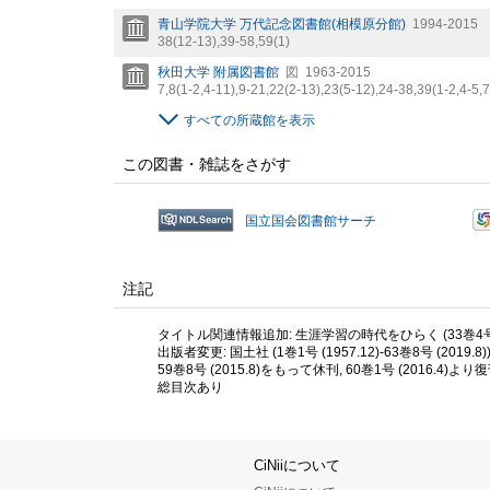
青山学院大学 万代記念図書館(相模原分館)
1994-2015
38(12-13),
39-58,
59(1)
秋田大学 附属図書館
図
1963-2015
7,
8(1-2,
4-11),
9-21,
22(2-13),
23(5-12),
24-38,
39(1-2,
4-5,
7
すべての所蔵館を表示
この図書・雑誌をさがす
国立国会図書館サーチ
注記
タイトル関連情報追加: 生涯学習の時代をひらく (33巻4号 (1989
出版者変更: 国土社 (1巻1号 (1957.12)-63巻8号 (2019.8))
59巻8号 (2015.8)をもって休刊, 60巻1号 (2016.4)より
総目次あり
CiNiiについて