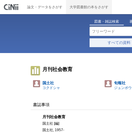
論文・データをさがす
大学図書館の本をさがす
図書・雑誌検索
すべての資料
月刊社会教育
国土社
旬報社
コクドシャ
ジュンポウ
書誌事項
月刊社会教育
国土社 [編]
国土社, 1957-