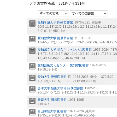
大学図書館所蔵
331
件 /
全
331
件
すべての地域
すべての図書館
愛知学泉大学 岡崎図書館
1976-2021
継続中
20(5-11,
13),
21(1-11,
13),
22(1-2,
5-11,
13),
23(1-11,
13),
24
3-9),
61-64,
65(1-6)+
愛知教育大学 附属図書館
図
1969-2011
13(4-5,
7,
12),
15(2),
22(4-13),
23-25,
26(1-3),
52(4-10,
12),
5
愛知県立大学 長久手キャンパス図書館
1957-2024
P37
1-6,
7(1-5,
8,
10-12),
8(2-12),
9,
10(1-10,
12),
11-17,
18(1-12)
13),
39-44,
45(2-12),
46-67,
68(1-4)
愛知芸術文化センター 愛知県図書館
1974-2015
18-58,
59(1-8)
愛知大学 豊橋図書館
図
1963-2026
継続中
370.5:22
7(7-12),
8-14,
15(1-9,
11-12),
16-69,
70(1-8)+
会津大学 短期大学部 附属図書館
1982-2005
26(1,
3-4,
6-7),
27(2-13),
28(1-11,
13),
29,
30(2-13),
31(1-11,
青森大学 附属図書館
1991-1995
415-476
青山学院大学 図書館
1974-2026
継続中
18-35,
59(2-8),
60(1,
3,
5-9),
61-69,
70(1-5)+