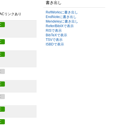
書き出し
RefWorksに書き出し
PACリンクあり
EndNoteに書き出し
Mendeleyに書き出し
C
Refer/BibIXで表示
RISで表示
BibTeXで表示
TSVで表示
C
ISBDで表示
C
C
C
C
C
C