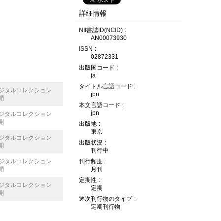
詳細情報
NII書誌ID(NCID)
AN00073930
ISSN
02872331
出版国コード
ja
タイトル言語コード
デジタルコレクション
jpn
開
本文言語コード
jpn
デジタルコレクション
開
出版地
東京
デジタルコレクション
出版状況
開
刊行中
刊行頻度
デジタルコレクション
月刊
開
定期性
デジタルコレクション
定期
開
逐次刊行物のタイプ
定期刊行物