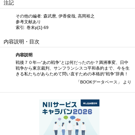
注記
その他の編者: 森武麿, 伊香俊哉, 高岡裕之
参考文献あり
索引: 巻末p[1]-69
内容説明・目次
内容説明
戦後７０年—“あの戦争”とは何だったのか？満洲事変、日中
戦争から東京裁判、サンフランシスコ平和条約まで、今を生
きる私たちがあらためて問い直すための本格的“戦争”辞典！
「BOOKデータベース」 より