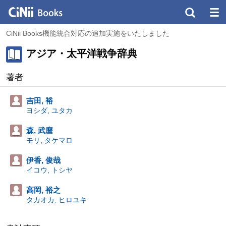
CiNii Books機能統合対応の追加実施をいたしました
アジア・太平洋戦争辞典
著者
吉田, 裕
ヨシダ, ユタカ
森, 武麿
モリ, タケマロ
伊香, 俊哉
イコウ, トシヤ
高岡, 裕之
タカオカ, ヒロユキ